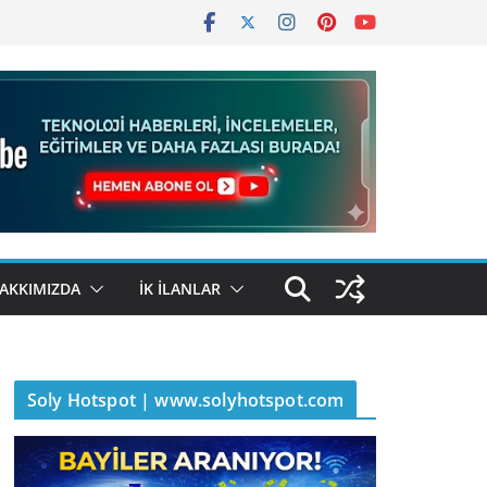
AKKIMIZDA
İK İLANLAR
Soly Hotspot | www.solyhotspot.com