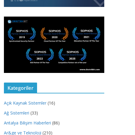
Kategoriler
Açık Kaynak Sistemler
(16)
Ağ Sistemleri
(33)
Antalya Bilişim Haberleri
(86)
Ar&ge ve Teknoloji
(210)