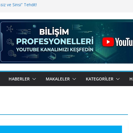
iz ve Sinsi” Tehdit!
inde Erişim Sorunu
i, Bugün BulutTahsilat’ta
ndı? Kemal Oral Tüm Sorularımızı
HABERLER
MAKALELER
KATEGORILER
H