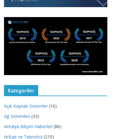
Kategoriler
Açık Kaynak Sistemler
(16)
Ağ Sistemleri
(33)
Antalya Bilişim Haberleri
(86)
Ar&ge ve Teknoloji
(210)