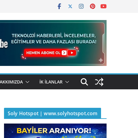
AKKIMIZDA
İK İLANLAR
Soly Hotspot | www.solyhotspot.com