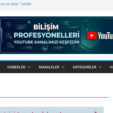
iz ve Sinsi” Tehdit!
inde Erişim Sorunu
i, Bugün BulutTahsilat’ta
ndı? Kemal Oral Tüm Sorularımızı
HABERLER
MAKALELER
KATEGORILER
H