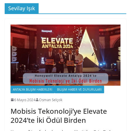
Sevilay Işık
ANTALYA BILIŞIM HABERLERI
BILIŞIM HABER VE DUYURULARI
6 Mayıs 2024
Osman Selçok
Mobisis Tekonoloji’ye Elevate
2024’te İki Ödül Birden