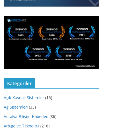
Kategoriler
Açık Kaynak Sistemler
(16)
Ağ Sistemleri
(33)
Antalya Bilişim Haberleri
(86)
Ar&ge ve Teknoloji
(210)