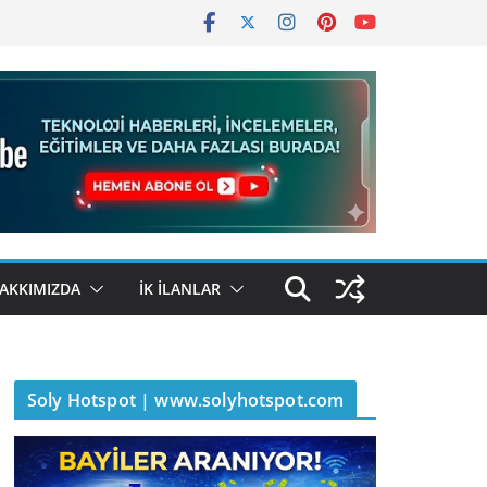
AKKIMIZDA
İK İLANLAR
Soly Hotspot | www.solyhotspot.com