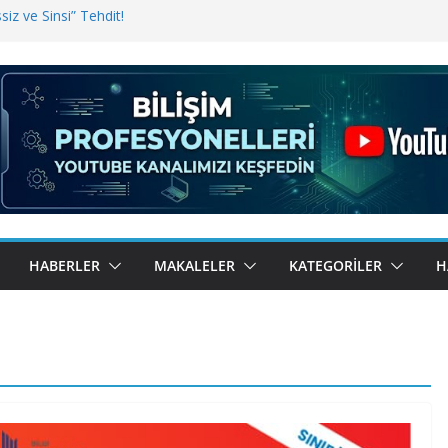
iz ve Sinsi” Tehdit!
inde Erişim Sorunu
i, Bugün BulutTahsilat’ta
ndı? Kemal Oral Tüm Sorularımızı
HABERLER
MAKALELER
KATEGORILER
H