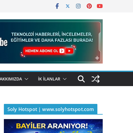
AKKIMIZDA
İK İLANLAR
Soly Hotspot | www.solyhotspot.com