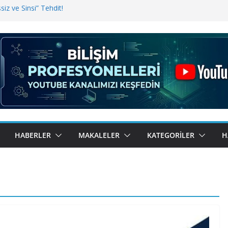
iz ve Sinsi” Tehdit!
inde Erişim Sorunu
i, Bugün BulutTahsilat’ta
ndı? Kemal Oral Tüm Sorularımızı
HABERLER
MAKALELER
KATEGORILER
H