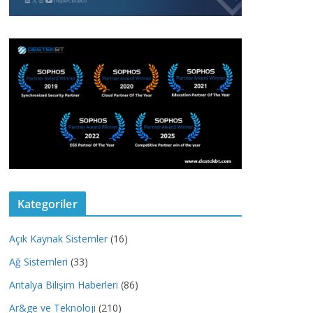
Kategoriler
Açık Kaynak Sistemler
(16)
Ağ Sistemleri
(33)
Antalya Bilişim Haberleri
(86)
Ar&ge ve Teknoloji
(210)