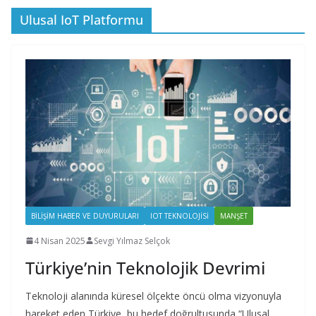
Ulusal IoT Platformu
BILIŞIM HABER VE DUYURULARI
IOT TEKNOLOJISI
MANŞET
4 Nisan 2025
Sevgi Yılmaz Selçok
Türkiye’nin Teknolojik Devrimi
Teknoloji alanında küresel ölçekte öncü olma vizyonuyla
hareket eden Türkiye, bu hedef doğrultusunda “Ulusal