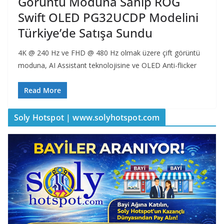
Görüntü Moduna Sahip ROG
Swift OLED PG32UCDP Modelini
Türkiye’de Satışa Sundu
4K @ 240 Hz ve FHD @ 480 Hz olmak üzere çift görüntü
moduna, AI Assistant teknolojisine ve OLED Anti-flicker
Read More
Soly Hotspot | www.solyhotspot.com