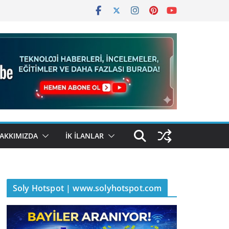
AKKIMIZDA
İK İLANLAR
Soly Hotspot | www.solyhotspot.com