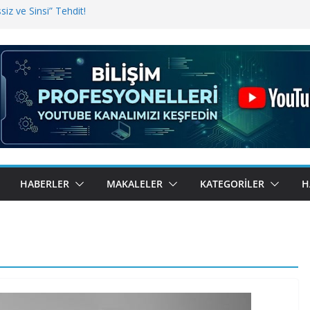
iz ve Sinsi” Tehdit!
inde Erişim Sorunu
i, Bugün BulutTahsilat’ta
ndı? Kemal Oral Tüm Sorularımızı
HABERLER
MAKALELER
KATEGORILER
H