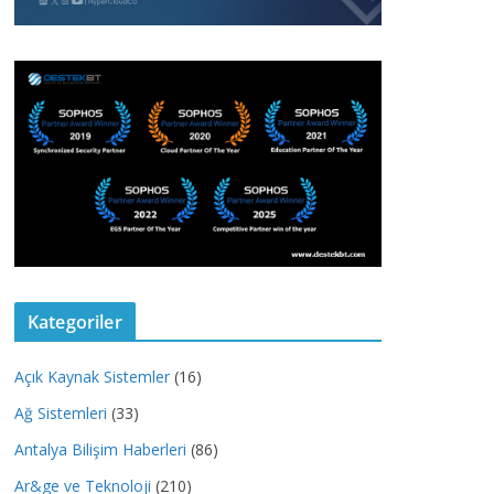
Kategoriler
Açık Kaynak Sistemler
(16)
Ağ Sistemleri
(33)
Antalya Bilişim Haberleri
(86)
Ar&ge ve Teknoloji
(210)