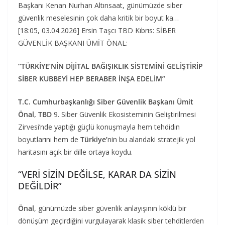
Başkanı Kenan Nurhan Altınsaat, günümüzde siber
güvenlik meselesinin çok daha kritik bir boyut ka…
[18:05, 03.04.2026] Ersin Taşcı TBD Kıbrıs: SİBER
GÜVENLİK BAŞKANI ÜMİT ÖNAL:
“TÜRKİYE’NİN DİJİTAL BAĞIŞIKLIK SİSTEMİNİ GELİŞTİRİP
SİBER KUBBEYİ HEP BERABER İNŞA EDELİM”
T.C. Cumhurbaşkanlığı Siber Güvenlik Başkanı Ümit
Önal, TBD
9. Siber Güvenlik Ekosisteminin Geliştirilmesi
Zirvesi’nde yaptığı güçlü konuşmayla hem tehdidin
boyutlarını hem de
Türkiye’
nin bu alandaki stratejik yol
haritasını açık bir dille ortaya koydu.
“VERİ SİZİN DEĞİLSE, KARAR DA SİZİN
DEĞİLDİR”
Önal
, günümüzde siber güvenlik anlayışının köklü bir
dönüşüm geçirdiğini vurgulayarak klasik siber tehditlerden