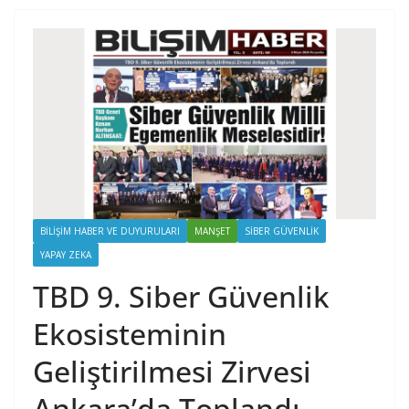
BILIŞIM HABER VE DUYURULARI
MANŞET
SIBER GÜVENLIK
YAPAY ZEKA
TBD 9. Siber Güvenlik
Ekosisteminin
Geliştirilmesi Zirvesi
Ankara’da Toplandı