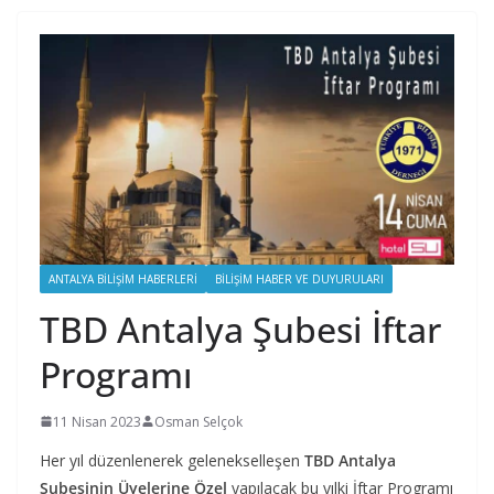
ANTALYA BILIŞIM HABERLERI
BILIŞIM HABER VE DUYURULARI
TBD Antalya Şubesi İftar
Programı
11 Nisan 2023
Osman Selçok
Her yıl düzenlenerek gelenekselleşen
TBD Antalya
Şubesinin Üyelerine Özel
yapılacak bu yılki İftar Programı