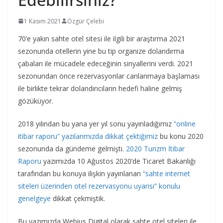
1 Kasım 2021
Özgür Çelebi
70’e yakın sahte otel sitesi ile ilgili bir araştırma 2021
sezonunda otellerin yine bu tip organize dolandırma
çabaları ile mücadele edeceğinin sinyallerini verdi. 2021
sezonundan önce rezervasyonlar canlanmaya başlaması
ile birlikte tekrar dolandırıcıların hedefi haline gelmiş
gözüküyor.
2018 yılından bu yana yer yıl sonu yayınladığımız
“online
itibar raporu” yazılarımızda dikkat çektiğimiz
bu konu 2020
sezonunda da gündeme gelmişti.
2020 Turizm İtibar
Raporu
yazımızda 10 Ağustos 2020’de Ticaret Bakanlığı
tarafından bu konuya ilişkin yayınlanan
“sahte internet
siteleri üzerinden otel rezervasyonu uyarısı” konulu
genelgeye
dikkat çekmiştik.
Bu yazımızda Webius Digital olarak sahte otel siteleri ile