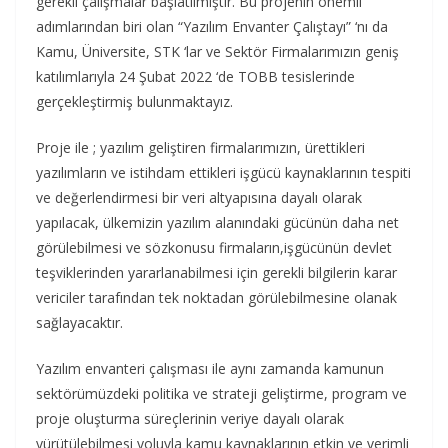
gerekli çalışmalar başlatılmıştır. Bu projenin önemli
adımlarından biri olan “Yazılım Envanter Çalıştayı” ‘nı da
Kamu, Üniversite, STK ‘lar ve Sektör Firmalarımızın geniş
katılımlarıyla 24 Şubat 2022 ‘de TOBB tesislerinde
gerçekleştirmiş bulunmaktayız.
Proje ile ; yazılım geliştiren firmalarımızın, ürettikleri
yazılımların ve istihdam ettikleri işgücü kaynaklarının tespiti
ve değerlendirmesi bir veri altyapısına dayalı olarak
yapılacak, ülkemizin yazılım alanındaki gücünün daha net
görülebilmesi ve sözkonusu firmaların,işgücünün devlet
teşviklerinden yararlanabilmesi için gerekli bilgilerin karar
vericiler tarafından tek noktadan görülebilmesine olanak
sağlayacaktır.
Yazılım envanteri çalışması ile aynı zamanda kamunun
sektörümüzdeki politika ve strateji geliştirme, program ve
proje oluşturma süreçlerinin veriye dayalı olarak
yürütülebilmesi yoluyla kamu kaynaklarının etkin ve verimli