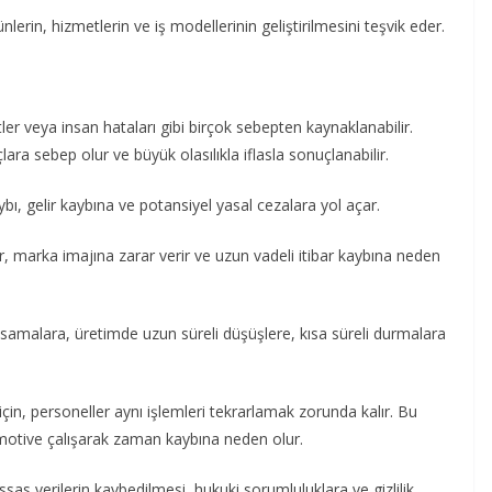
ünlerin, hizmetlerin ve iş modellerinin geliştirilmesini teşvik eder.
fetler veya insan hataları gibi birçok sebepten kaynaklanabilir.
ara sebep olur ve büyük olasılıkla iflasla sonuçlanabilir.
aybı, gelir kaybına ve potansiyel yasal cezalara yol açar.
r, marka imajına zarar verir ve uzun vadeli itibar kaybına neden
aksamalara, üretimde uzun süreli düşüşlere, kısa süreli durmalara
için, personeller aynı işlemleri tekrarlamak zorunda kalır. Bu
emotive çalışarak zaman kaybına neden olur.
ssas verilerin kaybedilmesi, hukuki sorumluluklara ve gizlilik