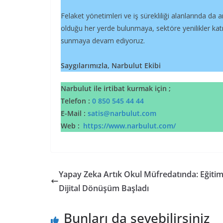
Felaket yönetimleri ve iş sürekliliği alanlarında da
olduğu her yerde bulunmaya, sektöre yenilikler kat
sunmaya devam ediyoruz.
Saygılarımızla, Narbulut Ekibi
Narbulut ile irtibat kurmak için ;
Telefon :
0 850 545 44 44
E-Mail :
satis@narbulut.com
Web :
https://www.narbulut.com/
Yapay Zeka Artık Okul Müfredatında: Eğiti
Dijital Dönüşüm Başladı
Bunları da sevebilirsiniz