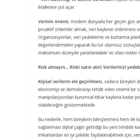
ihlallerine yol açar.
Verinin önemi
, modern dünyada her geçen gün art
proaktif önlemler almak, veri kaybının önlenmesi ve 
Organizasyonlar, veri yedekleme ve kurtarma planlar
değerlendirmeleri yaparak bu tür olumsuz sonuçlarda
maksimum düzeyde yararlanılabilir ve olası riskler m
Risk almayın… Riski satın alın! Verilerinizi yed
Kişisel verilerin ele geçirilmesi
, sadece bireyleri 
ekonomiyi ve demokrasiyi tehdit eden önemli bir sor
manipülasyondan kurumsal itibar kaybına kadar pek ç
olabileceğini göstermektedir.
Bu nedenle, hem bireylerin bilinçlenmesi hem de k
sağlanması dijital çağın getirdiği bu yeni tehdide k
imkanlardan en iyi şekilde faydalanabilmek için, ver