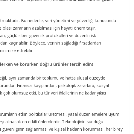
maktadır. Bu nedenle, veri yönetimi ve güvenliği konusunda
olası zararların azaltılması için hayati önem taşır.
ı, güçlü siber güvenlik protokolleri ve düzenli risk
n kaçınabilir. Böylece, verinin sağladığı fırsatlardan
inimize edilebilir.
eklerken ve korurken doğru ürünler tercih edin!
değil, aynı zamanda bir toplumu ve hatta ulusal düzeyde
undur. Finansal kayıplardan, psikolojik zararlara, sosyal
ok olumsuz etki, bu tür veri ihlallerinin ne kadar yıkıcı
urumların etkin politikalar üretmesi, yasal düzenlemelere uyum
arşı alınacak en etkili önlemlerdir. Teknolojinin sunduğu
i güvenliğinin sağlanması ve kişisel hakların korunması, her birey