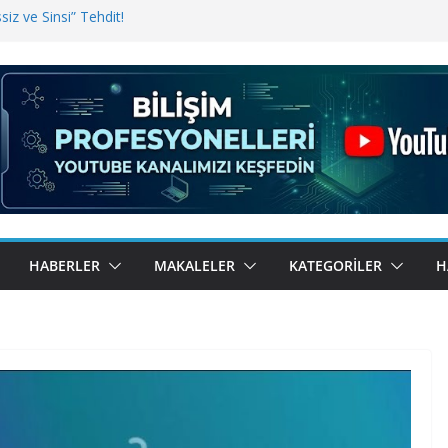
iz ve Sinsi” Tehdit!
inde Erişim Sorunu
i, Bugün BulutTahsilat’ta
ndı? Kemal Oral Tüm Sorularımızı
HABERLER
MAKALELER
KATEGORILER
H