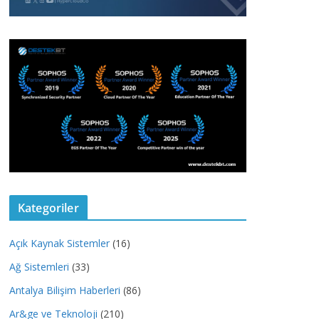
Kategoriler
Açık Kaynak Sistemler
(16)
Ağ Sistemleri
(33)
Antalya Bilişim Haberleri
(86)
Ar&ge ve Teknoloji
(210)