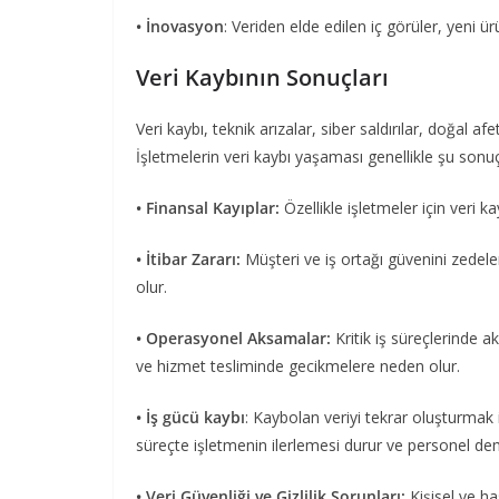
• İnovasyon
: Veriden elde edilen iç görüler, yeni ür
Veri Kaybının Sonuçları
Veri kaybı, teknik arızalar, siber saldırılar, doğal a
İşletmelerin veri kaybı yaşaması genellikle şu sonuçl
• Finansal Kayıplar:
Özellikle işletmeler için veri k
• İtibar Zararı:
Müşteri ve iş ortağı güvenini zedele
olur.
• Operasyonel Aksamalar:
Kritik iş süreçlerinde 
ve hizmet tesliminde gecikmelere neden olur.
• İş gücü kaybı
: Kaybolan veriyi tekrar oluşturmak 
süreçte işletmenin ilerlemesi durur ve personel d
• Veri Güvenliği ve Gizlilik Sorunları:
Kişisel ve ha