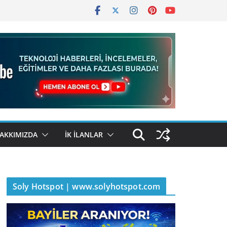
AKKIMIZDA
İK İLANLAR
Soly Hotspot | www.solyhotspot.com