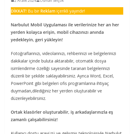
2 Aralık 2024
Osman Selçok
DİKKAT!
Bu bir
Reklam
içerikli yayındır!
Narbulut Mobil Uygulaması ile verilerinize her an her
yerden kolayca erişin, mobil cihazınızı anında
yedekleyin, geri yükleyin!
Fotoğraflarınızı, videolarınızı, rehberinizi ve belgelerinizi
dakikalar içinde buluta aktarabilir, otomatik dosya
isimlendirme özelliği sayesinde taranan belgelerinizi
düzenli bir şekilde saklayabilirsiniz. Ayrıca Word, Excel,
PowerPoint gibi belgeleri ofis programlarına ihtiyaç
duymadan,dilediğiniz her yerden oluşturabilir ve
düzenleyebilirsiniz.
Ortak klasörler oluşturabilir, iş arkadaşlarınızla eş
zamanlı çalışabilirsiniz!
Kullanıcı dostu arayüzü ve gelişmiş teknolojisiyle Narbulut,