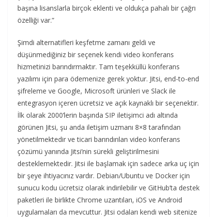
başına lisanslarla birçok eklenti ve oldukça pahalı bir çağrı
özelliği var.”
Şimdi alternatifleri keşfetme zamanı geldi ve
düşünmediğiniz bir seçenek kendi video konferans
hizmetinizi barındırmaktır. Tam teşekküllü konferans
yazılımı için para ödemenize gerek yoktur. Jitsi, end-to-end
şifreleme ve Google, Microsoft ürünleri ve Slack ile
entegrasyon içeren ücretsiz ve açık kaynaklı bir seçenektir.
İlk olarak 2000’lerin başında SIP iletişimci adı altında
görünen Jitsi, şu anda iletişim uzmanı 8×8 tarafından
yönetilmektedir ve ticari barındırılan video konferans
çözümü yanında Jitsi’nin sürekli geliştirilmesini
desteklemektedir. Jitsi ile başlamak için sadece arka uç için
bir şeye ihtiyacınız vardır. Debian/Ubuntu ve Docker için
sunucu kodu ücretsiz olarak indirilebilir ve GitHub’ta destek
paketleri ile birlikte Chrome uzantıları, iOS ve Android
uygulamaları da mevcuttur. Jitsi odaları kendi web sitenize