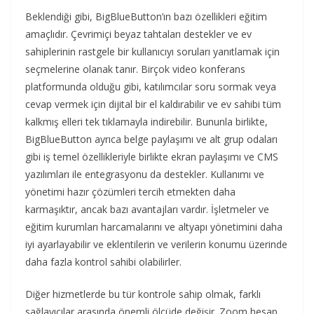
Beklendiği gibi, BigBlueButton’ın bazı özellikleri eğitim
amaçlıdır. Çevrimiçi beyaz tahtaları destekler ve ev
sahiplerinin rastgele bir kullanıcıyı soruları yanıtlamak için
seçmelerine olanak tanır. Birçok video konferans
platformunda olduğu gibi, katılımcılar soru sormak veya
cevap vermek için dijital bir el kaldırabilir ve ev sahibi tüm
kalkmış elleri tek tıklamayla indirebilir. Bununla birlikte,
BigBlueButton ayrıca belge paylaşımı ve alt grup odaları
gibi iş temel özellikleriyle birlikte ekran paylaşımı ve CMS
yazılımları ile entegrasyonu da destekler. Kullanımı ve
yönetimi hazır çözümleri tercih etmekten daha
karmaşıktır, ancak bazı avantajları vardır. İşletmeler ve
eğitim kurumları harcamalarını ve altyapı yönetimini daha
iyi ayarlayabilir ve eklentilerin ve verilerin konumu üzerinde
daha fazla kontrol sahibi olabilirler.
Diğer hizmetlerde bu tür kontrole sahip olmak, farklı
sağlayıcılar arasında önemli ölçüde değişir. Zoom hesap