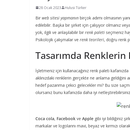
28 Ocak 2023
Hulusi Türker
Bir
web sitesi yapmanın
birçok adımı olmasının yan
edilebilir. Başka bir şirket için çalışıyor olmanız ve
yok, ilgili ve anlaşılabilir bir
renk paleti
seçmeniz haya
Psikolojik çalışmalar ve
renk teorileri
, doğru renk p
Tasarımda Renklerin N
İşletmeniz için kullanacağınız renk paleti kafanızda
aklınızdaki renklerin gerçekte ne anlama geldiğini
hedef pazarıma çekici gelecekler mi? Bu size saçma 
olursanız bunu kafanızda daha iyi netleştirebilirsiniz
Coca cola
,
Facebook
ve
Apple
gibi iyi bildiğiniz ş
markalar ve logolarını mavi, beyaz ve kırmızı olarak