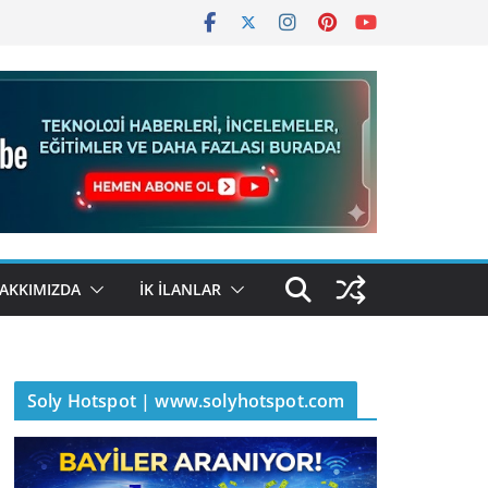
AKKIMIZDA
İK İLANLAR
Soly Hotspot | www.solyhotspot.com