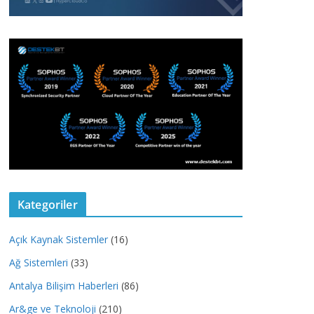
Kategoriler
Açık Kaynak Sistemler
(16)
Ağ Sistemleri
(33)
Antalya Bilişim Haberleri
(86)
Ar&ge ve Teknoloji
(210)