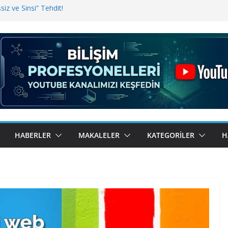
iz ve Sinsi” Tehdit!
inde Erişim Sorunu
i, Bugün BulutTahsilat’ta
ndı? Kemal Oral Tüm Sorularımızı
HABERLER
MAKALELER
KATEGORILER
H