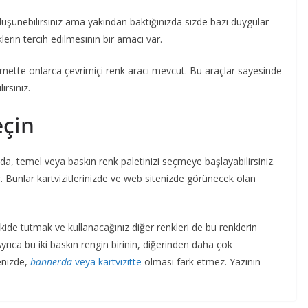
i düşünebilirsiniz ama yakından baktığınızda sizde bazı duygular
klerin tercih edilmesinin bir amacı var.
ternette onlarca çevrimiçi renk aracı mevcut. Bu araçlar sayesinde
irsiniz.
eçin
da, temel veya baskın renk paletinizi seçmeye başlayabilirsiniz.
ir. Bunlar kartvizitlerinizde ve web sitenizde görünecek olan
ikide tutmak ve kullanacağınız diğer renkleri de bu renklerin
yrıca bu iki baskın rengin birinin, diğerinden daha çok
enizde,
bannerda
veya kartvizitte
olması fark etmez. Yazının