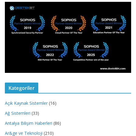
Kategoriler
Açık Kaynak Sistemler
(16)
Ağ Sistemleri
(33)
Antalya Bilişim Haberleri
(86)
Ar&ge ve Teknoloji
(210)