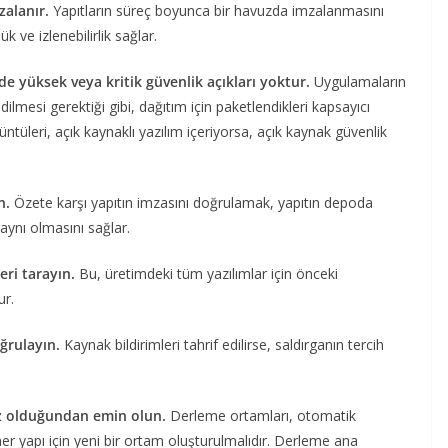
zalanır.
Yapıtların süreç boyunca bir havuzda imzalanmasını
k ve izlenebilirlik sağlar.
nde yüksek veya kritik güvenlik açıkları yoktur.
Uygulamaların
ilmesi gerektiği gibi, dağıtım için paketlendikleri kapsayıcı
ntüleri, açık kaynaklı yazılım içeriyorsa, açık kaynak güvenlik
ın.
Özete karşı yapıtın imzasını doğrulamak, yapıtın depoda
aynı olmasını sağlar.
eri tarayın.
Bu, üretimdeki tüm yazılımlar için önceki
ur.
oğrulayın.
Kaynak bildirimleri tahrif edilirse, saldırganın tercih
.
ez olduğundan emin olun.
Derleme ortamları, otomatik
r yapı için yeni bir ortam oluşturulmalıdır. Derleme ana