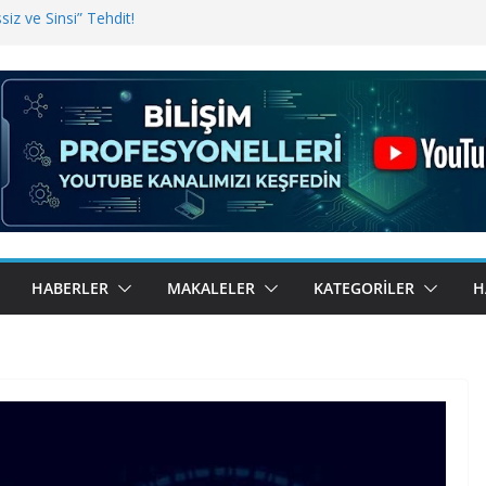
iz ve Sinsi” Tehdit!
inde Erişim Sorunu
i, Bugün BulutTahsilat’ta
ndı? Kemal Oral Tüm Sorularımızı
HABERLER
MAKALELER
KATEGORILER
H