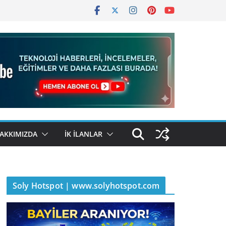
AKKIMIZDA
İK İLANLAR
Soly Hotspot | www.solyhotspot.com