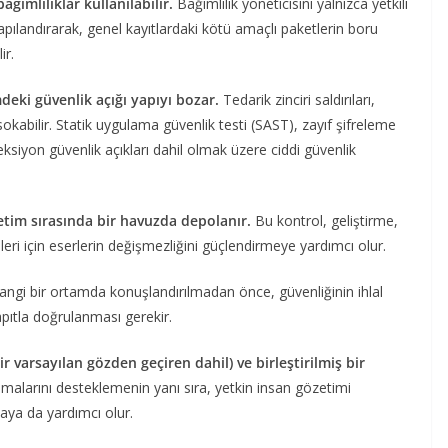
ağımlılıklar kullanılabilir.
Bağımlılık yöneticisini yalnızca yetkili
 yapılandırarak, genel kayıtlardaki kötü amaçlı paketlerin boru
ir.
deki güvenlik açığı yapıyı bozar.
Tedarik zinciri saldırıları,
sokabilir. Statik uygulama güvenlik testi (SAST), zayıf şifreleme
eksiyon güvenlik açıkları dahil olmak üzere ciddi güvenlik
retim sırasında bir havuzda depolanır.
Bu kontrol, geliştirme,
leri için eserlerin değişmezliğini güçlendirmeye yardımcı olur.
hangi bir ortamda konuşlandırılmadan önce, güvenliğinin ihlal
pıtla doğrulanması gerekir.
r varsayılan gözden geçiren dahil) ve birleştirilmiş bir
malarını desteklemenin yanı sıra, yetkin insan gözetimi
aya da yardımcı olur.