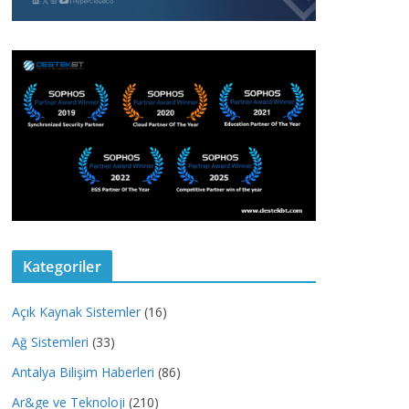
Kategoriler
Açık Kaynak Sistemler
(16)
Ağ Sistemleri
(33)
Antalya Bilişim Haberleri
(86)
Ar&ge ve Teknoloji
(210)