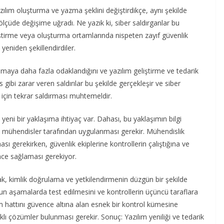
azılım oluşturma ve yazma şeklini değiştirdikçe, aynı şekilde
ölçüde değişime uğradı. Ne yazık ki, siber saldırganlar bu
liştirme veya oluşturma ortamlarında nispeten zayıf güvenlik
 yeniden şekillendirdiler.
orumaya daha fazla odaklandığını ve yazılım geliştirme ve tedarik
 gibi zarar veren saldırılar bu şekilde gerçekleşir ve siber
 için tekrar saldırması muhtemeldir.
 yeni bir yaklaşıma ihtiyaç var. Dahası, bu yaklaşımın bilgi
iren mühendisler tarafından uygulanması gerekir. Mühendislik
 gerekirken, güvenlik ekiplerine kontrollerin çalıştığına ve
nce sağlaması gerekiyor.
lak, kimlik doğrulama ve yetkilendirmenin düzgün bir şekilde
un aşamalarda test edilmesini ve kontrollerin üçüncü taraflara
em hattını güvence altına alan esnek bir kontrol kümesine
klı çözümler bulunması gerekir. Sonuç: Yazılım yeniliği ve tedarik