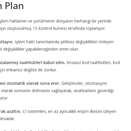
 Plan
n, işlem hatlarının ve yürütmenin dünyanın herhangi bir yerinde
için oluşturulmuş 15 kontrol kümesi etrafında toplanıyor.
ıtlayın.
İşlem hattı tanımlarında yetkisiz değişiklikleri önleyen
el değişiklikler yapabileceğinden emin olun.
imzalanmış taahhütleri kabul edin.
İmzasız kod taahhütleri, kod
çin imkansız değilse de zordur.
esi otomatik olarak sona erer.
Geliştiriciler, otomasyon
k olarak süresinin dolmasını sağlayarak, anahtarların güvenliği
urur.
rak azaltın.
CI sistemleri, en az ayrıcalıklı erişim ilkesini izleyen
malıdır.