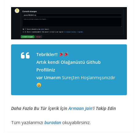
Tebrikler!!
Artık kendi Olağanüstü Github
Profiliniz
var Umarım
Süreçten Hoşlanmışsınızdır
Daha Fazla Bu Tür İçerik İçin
Armaan Jain
‘i Takip Edin
Tüm yazılarımızı
buradan
okuyabilirsiniz.