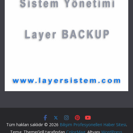
Tüm hakları saklıdır © 2026
Bilişim Profesyonelleri Haber Sitesi
.
Tema: ThemeGrill tarafından
ColorMag
. Altyapı
WordPress
.