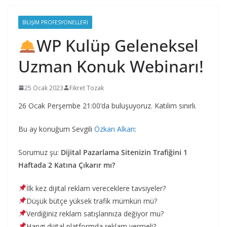
BILIŞIM PROFESYONELLERI
WP Kulüp Geleneksel
Uzman Konuk Webinarı!
25 Ocak 2023
Fikret Tozak
26 Ocak Perşembe 21:00’da buluşuyoruz. Katılım sınırlı.
Bu ay konuğum Sevgili
Özkan Alkan
:
Sorumuz şu:
Dijital Pazarlama Sitenizin Trafiğini 1
Haftada 2 Katına Çıkarır mı?
İlk kez dijital reklam vereceklere tavsiyeler?
Düşük bütçe yüksek trafik mümkün mü?
Verdiğiniz reklam satışlarınıza değiyor mu?
Hangi dijital platformda reklam vermeli?