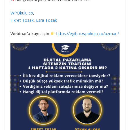
WPOkulu.co
,
Fikret Tozak
,
Esra Tozak
Webinar’a kayıt için
https://egitim.wpokulu.co/uzman/