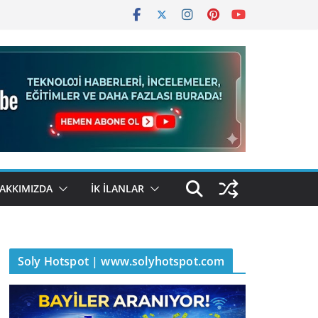
AKKIMIZDA
İK İLANLAR
Soly Hotspot | www.solyhotspot.com