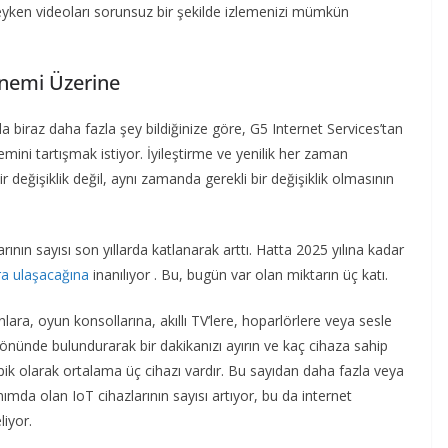
yken videoları sorunsuz bir şekilde izlemenizi mümkün
Önemi Üzerine
 biraz daha fazla şey bildiğinize göre, G5 Internet Services’tan
ini tartışmak istiyor. İyileştirme ve yenilik her zaman
 değişiklik değil, aynı zamanda gerekli bir değişiklik olmasının
arının sayısı son yıllarda katlanarak arttı. Hatta 2025 yılına kadar
ra ulaşacağına
inanılıyor . Bu, bugün var olan miktarın üç katı.
onlara, oyun konsollarına, akıllı TV’lere, hoparlörlere veya sesle
 önünde bulundurarak bir dakikanızı ayırın ve kaç cihaza sahip
ik olarak ortalama üç cihazı vardır. Bu sayıdan daha fazla veya
nımda olan IoT cihazlarının sayısı artıyor, bu da internet
liyor.