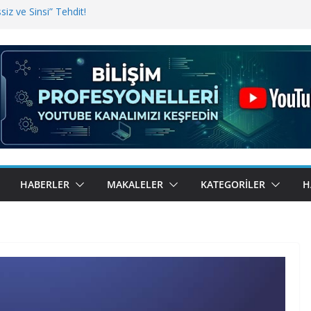
iz ve Sinsi” Tehdit!
inde Erişim Sorunu
i, Bugün BulutTahsilat’ta
ndı? Kemal Oral Tüm Sorularımızı
HABERLER
MAKALELER
KATEGORILER
H