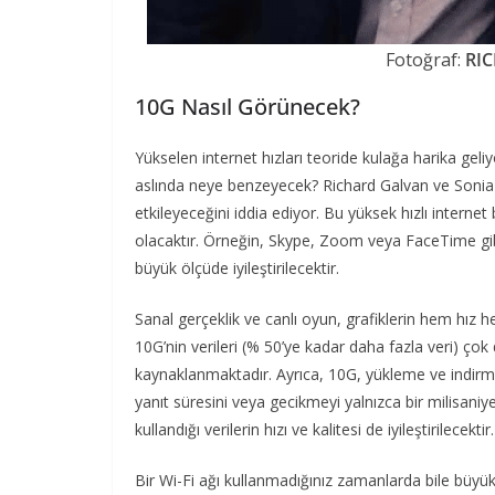
Fotoğraf:
RI
10G Nasıl Görünecek?
Yükselen internet hızları teoride kulağa harika gel
aslında neye benzeyecek? Richard Galvan ve Sonia G
etkileyeceğini iddia ediyor. Bu yüksek hızlı internet
olacaktır. Örneğin, Skype, Zoom veya FaceTime gibi
büyük ölçüde iyileştirilecektir.
Sanal gerçeklik ve canlı oyun, grafiklerin hem hız
10G’nin verileri (% 50’ye kadar daha fazla veri) ç
kaynaklanmaktadır. Ayrıca, 10G, yükleme ve indirme h
yanıt süresini veya gecikmeyi yalnızca bir milisaniy
kullandığı verilerin hızı ve kalitesi de iyileştirilecektir.
Bir Wi-Fi ağı kullanmadığınız zamanlarda bile büyük