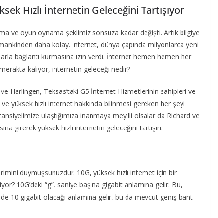
sek Hızlı İnternetin Geleceğini Tartışıyor
ışma ve oyun oynama şeklimiz sonsuza kadar değişti. Artık bilgiye
amankinden daha kolay. İnternet, dünya çapında milyonlarca yeni
anlarla bağlantı kurmasına izin verdi. İnternet hemen hemen her
 merakta kalıyor, internetin geleceği nedir?
e Harlingen, Teksas’taki G5 İnternet Hizmetlerinin sahipleri ve
dedir ve yüksek hızlı internet hakkında bilinmesi gereken her şeyi
tansiyelimize ulaştığımıza inanmaya meyilli olsalar da Richard ve
a girerek yüksek hızlı internetin geleceğini tartışın.
imini duymuşsunuzdur. 10G, yüksek hızlı internet için bir
or? 10G’deki “g”, saniye başına gigabit anlamına gelir. Bu,
ede 10 gigabit olacağı anlamına gelir, bu da mevcut geniş bant