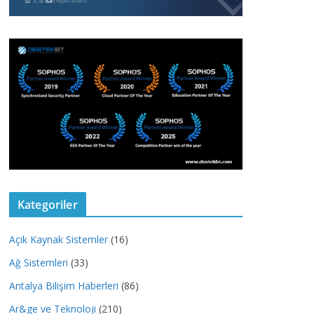
Kategoriler
Açık Kaynak Sistemler
(16)
Ağ Sistemleri
(33)
Antalya Bilişim Haberleri
(86)
Ar&ge ve Teknoloji
(210)