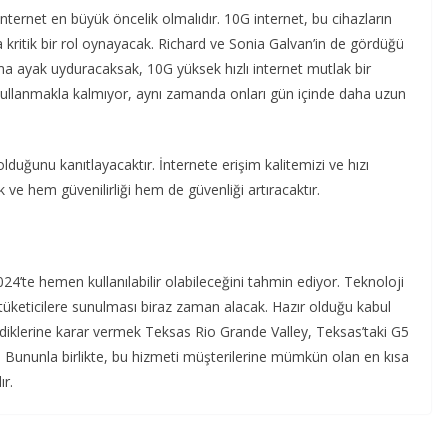
internet en büyük öncelik olmalıdır. 10G internet, bu cihazların
 kritik bir rol oynayacak. Richard ve Sonia Galvan’in de gördüğü
nıma ayak uyduracaksak, 10G yüksek hızlı internet mutlak bir
ıp kullanmakla kalmıyor, aynı zamanda onları gün içinde daha uzun
 olduğunu kanıtlayacaktır. İnternete erişim kalitemizi ve hızı
 ve hem güvenilirliği hem de güvenliği artıracaktır.
4’te hemen kullanılabilir olabileceğini tahmin ediyor. Teknoloji
 tüketicilere sunulması biraz zaman alacak. Hazır olduğu kabul
diklerine karar vermek Teksas Rio Grande Valley, Teksas’taki G5
ır. Bununla birlikte, bu hizmeti müşterilerine mümkün olan en kısa
ır.