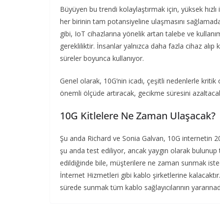
Büyüyen bu trendi kolaylaştırmak için, yüksek hızlı 
her birinin tam potansiyeline ulaşmasını sağlamada
gibi, IoT cihazlarına yönelik artan talebe ve kulla
gerekliliktir. İnsanlar yalnızca daha fazla cihaz al
süreler boyunca kullanıyor.
Genel olarak, 10G’nin icadı, çeşitli nedenlerle kritik
önemli ölçüde artıracak, gecikme süresini azaltacak
10G Kitlelere Ne Zaman Ulaşacak?
Şu anda Richard ve Sonia Galvan, 10G internetin 202
şu anda test ediliyor, ancak yaygın olarak bulunup
edildiğinde bile, müşterilere ne zaman sunmak iste
İnternet Hizmetleri gibi kablo şirketlerine kalacakt
sürede sunmak tüm kablo sağlayıcılarının yararınad