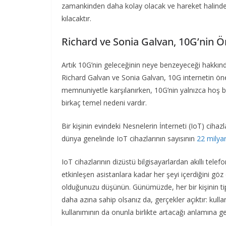
zamankinden daha kolay olacak ve hareket halinde
kılacaktır.
Richard ve Sonia Galvan, 10G’nin 
Artık 10G’nin geleceğinin neye benzeyeceği hakkında
Richard Galvan ve Sonia Galvan, 10G internetin önem
memnuniyetle karşılanırken, 10G’nin yalnızca hoş bir
birkaç temel nedeni vardır.
Bir kişinin evindeki Nesnelerin İnterneti (IoT) cihazl
dünya genelinde IoT cihazlarının sayısının
22 milya
IoT cihazlarının dizüstü bilgisayarlardan akıllı telef
etkinleşen asistanlara kadar her şeyi içerdiğini göz
olduğunuzu düşünün. Günümüzde, her bir kişinin tip
daha azına sahip olsanız da, gerçekler açıktır: kulla
kullanımının da onunla birlikte artacağı anlamına ge