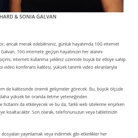
CHARD & SONIA GALVAN
iyor, ancak merak edebilirsiniz, günlük hayatımda 10G internet
alvan, 10G internete geçişin hayatınızın her alanını
 biçimi, interneti kullanma şekliniz üzerinde büyük bir etkiye sahip
 video konferans kalitesi, yüksek tanımlı video ekranlarıyla
 hem de kalitesinde önemli gelişmeler görecek. Bu, büyük ölçüde
ok daha yüksek bir oranda iletme yeteneğinden
ızlarını da etkileyecek ve bu da, farklı web sitelerine erişirken
eye kısaltacaktır. Son olarak, telefonunuzun veya tabletinizin
 dosyaları yayınlamak veya indirmek gibi etkinlikler her