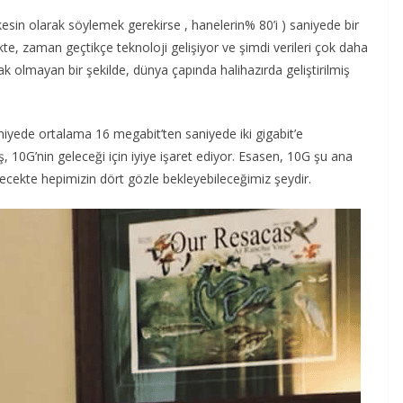
kesin olarak söylemek gerekirse , hanelerin% 80’i ) saniyede bir
likte, zaman geçtikçe teknoloji gelişiyor ve şimdi verileri çok daha
k olmayan bir şekilde, dünya çapında halihazırda geliştirilmiş
aniyede ortalama 16 megabit’ten saniyede iki gigabit’e
ş, 10G’nin geleceği için iyiye işaret ediyor. Esasen, 10G şu ana
 gelecekte hepimizin dört gözle bekleyebileceğimiz şeydir.