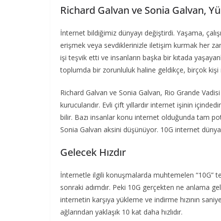
Richard Galvan ve Sonia Galvan, Yük
İnternet bildiğimiz dünyayı değiştirdi. Yaşama, çal
erişmek veya sevdiklerinizle iletişim kurmak her z
işi teşvik etti ve insanların başka bir kıtada yaşay
toplumda bir zorunluluk haline geldikçe, birçok kişi
Richard Galvan ve Sonia Galvan, Rio Grande Vadisi v
kurucularıdır. Evli çift yıllardır internet işinin için
bilir. Bazı insanlar konu internet olduğunda tam po
Sonia Galvan aksini düşünüyor. 10G internet dünyasın
Gelecek Hızdır
İnternetle ilgili konuşmalarda muhtemelen “10G” ter
sonraki adımdır. Peki 10G gerçekten ne anlama geliy
internetin karşıya yükleme ve indirme hızının saniy
ağlarından yaklaşık 10 kat daha hızlıdır.