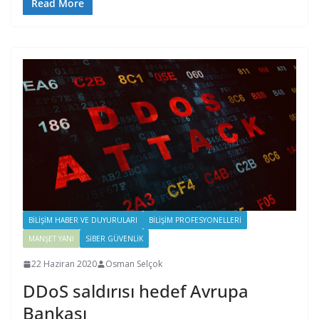
Read More
BILIŞIM HABER VE DUYURULARI
BILIŞIM PROFESYONELLERI
MANŞET YANI
SIBER GÜVENLIK
22 Haziran 2020
Osman Selçok
DDoS saldırısı hedef Avrupa
Bankası