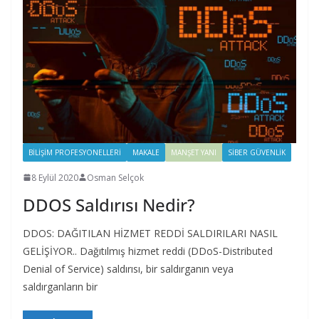
BILIŞIM PROFESYONELLERI
MAKALE
MANŞET YANI
SIBER GÜVENLIK
8 Eylül 2020
Osman Selçok
DDOS Saldırısı Nedir?
DDOS: DAĞITILAN HİZMET REDDİ SALDIRILARI NASIL
GELİŞİYOR.. Dağıtılmış hizmet reddi (DDoS-Distributed
Denial of Service) saldırısı, bir saldırganın veya
saldırganların bir