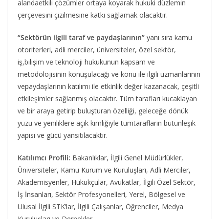
alandaetkili çözümler ortaya koyarak hukuki düzlemin
çerçevesini çizilmesine katkı sağlamak olacaktır.
“Sektörün ilgili taraf ve paydaşlarının”
yanı sıra kamu
otoriterleri, adli merciler, üniversiteler, özel sektör,
iş,bilişim ve teknoloji hukukunun kapsam ve
metodolojisinin konuşulacağı ve konu ile ilgili uzmanlarının
vepaydaşlarının katılımı ile etkinlik değer kazanacak, çeşitli
etkileşimler sağlanmış olacaktır. Tüm tarafları kucaklayan
ve bir araya getirip buluşturan özelliği, geleceğe dönük
yüzü ve yeniliklere açık kimliğiyle tümtarafların bütünleşik
yapısı ve gücü yansıtılacaktır.
Katılımcı Profili:
Bakanlıklar, İlgili Genel Müdürlükler,
Üniversiteler, Kamu Kurum ve Kuruluşları, Adli Merciler,
Akademisyenler, Hukukçular, Avukatlar, İlgili Özel Sektör,
İş İnsanları, Sektör Profesyonelleri, Yerel, Bölgesel ve
Ulusal İlgili STK’lar, İlgili Çalışanlar, Öğrenciler, Medya
Kuruluşları ve Dernekler…