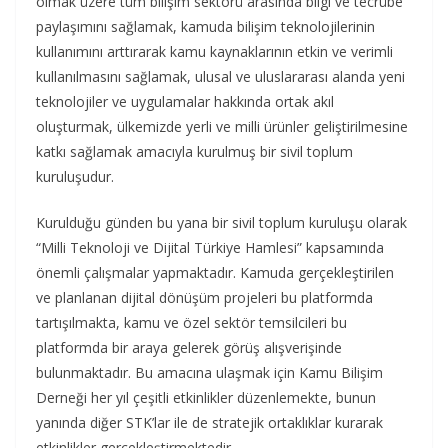
olmak üzere tüm bilişim sektörü arasında bilgi ve tecrübe
paylaşımını sağlamak, kamuda bilişim teknolojilerinin
kullanımını arttırarak kamu kaynaklarının etkin ve verimli
kullanılmasını sağlamak, ulusal ve uluslararası alanda yeni
teknolojiler ve uygulamalar hakkında ortak akıl
oluşturmak, ülkemizde yerli ve milli ürünler geliştirilmesine
katkı sağlamak amacıyla kurulmuş bir sivil toplum
kuruluşudur.
Kurulduğu günden bu yana bir sivil toplum kuruluşu olarak
“Milli Teknoloji ve Dijital Türkiye Hamlesi” kapsamında
önemli çalışmalar yapmaktadır. Kamuda gerçekleştirilen
ve planlanan dijital dönüşüm projeleri bu platformda
tartışılmakta, kamu ve özel sektör temsilcileri bu
platformda bir araya gelerek görüş alışverişinde
bulunmaktadır. Bu amacına ulaşmak için Kamu Bilişim
Derneği her yıl çeşitli etkinlikler düzenlemekte, bunun
yanında diğer STK’lar ile de stratejik ortaklıklar kurarak
etkinlikler gerçekleştirmektedir.