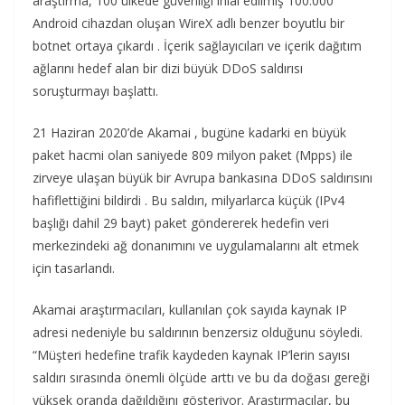
araştırma, 100 ülkede güvenliği ihlal edilmiş 100.000
Android cihazdan oluşan WireX adlı benzer boyutlu bir
botnet ortaya çıkardı . İçerik sağlayıcıları ve içerik dağıtım
ağlarını hedef alan bir dizi büyük DDoS saldırısı
soruşturmayı başlattı.
21 Haziran 2020’de Akamai , bugüne kadarki en büyük
paket hacmi olan saniyede 809 milyon paket (Mpps) ile
zirveye ulaşan büyük bir Avrupa bankasına DDoS saldırısını
hafiflettiğini bildirdi . Bu saldırı, milyarlarca küçük (IPv4
başlığı dahil 29 bayt) paket göndererek hedefin veri
merkezindeki ağ donanımını ve uygulamalarını alt etmek
için tasarlandı.
Akamai araştırmacıları, kullanılan çok sayıda kaynak IP
adresi nedeniyle bu saldırının benzersiz olduğunu söyledi.
“Müşteri hedefine trafik kaydeden kaynak IP’lerin sayısı
saldırı sırasında önemli ölçüde arttı ve bu da doğası gereği
yüksek oranda dağıldığını gösteriyor. Araştırmacılar, bu