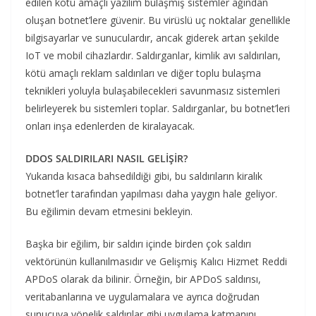
edilen kötü amaçlı yazılım bulaşmış sistemler ağından
oluşan botnet’lere güvenir. Bu virüslü uç noktalar genellikle
bilgisayarlar ve sunuculardır, ancak giderek artan şekilde
IoT ve mobil cihazlardır. Saldırganlar, kimlik avı saldırıları,
kötü amaçlı reklam saldırıları ve diğer toplu bulaşma
teknikleri yoluyla bulaşabilecekleri savunmasız sistemleri
belirleyerek bu sistemleri toplar. Saldırganlar, bu botnet’leri
onları inşa edenlerden de kiralayacak.
DDOS SALDIRILARI NASIL GELİŞİR?
Yukarıda kısaca bahsedildiği gibi, bu saldırıların kiralık
botnet’ler tarafından yapılması daha yaygın hale geliyor.
Bu eğilimin devam etmesini bekleyin.
Başka bir eğilim, bir saldırı içinde birden çok saldırı
vektörünün kullanılmasıdır ve Gelişmiş Kalıcı Hizmet Reddi
APDoS olarak da bilinir. Örneğin, bir APDoS saldırısı,
veritabanlarına ve uygulamalara ve ayrıca doğrudan
sunucuya yönelik saldırılar gibi uygulama katmanını