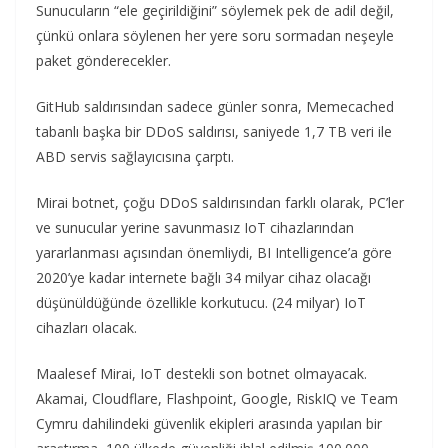
Sunucuların “ele geçirildiğini” söylemek pek de adil değil,
çünkü onlara söylenen her yere soru sormadan neşeyle
paket gönderecekler.
GitHub saldırısından sadece günler sonra, Memecached
tabanlı başka bir DDoS saldırısı, saniyede 1,7 TB veri ile
ABD servis sağlayıcısına çarptı.
Mirai botnet, çoğu DDoS saldırısından farklı olarak, PC’ler
ve sunucular yerine savunmasız IoT cihazlarından
yararlanması açısından önemliydi, BI Intelligence’a göre
2020’ye kadar internete bağlı 34 milyar cihaz olacağı
düşünüldüğünde özellikle korkutucu. (24 milyar) IoT
cihazları olacak.
Maalesef Mirai, IoT destekli son botnet olmayacak.
Akamai, Cloudflare, Flashpoint, Google, RiskIQ ve Team
Cymru dahilindeki güvenlik ekipleri arasında yapılan bir