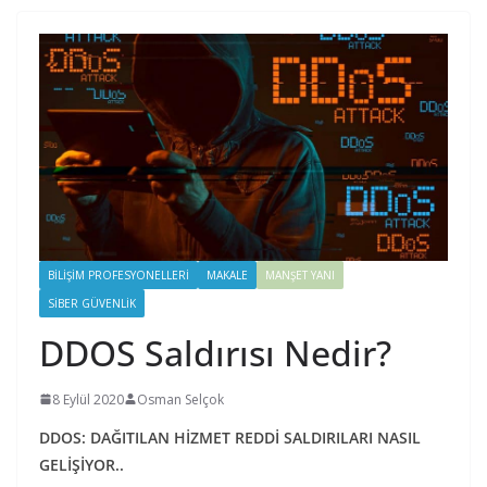
BILIŞIM PROFESYONELLERI
MAKALE
MANŞET YANI
SIBER GÜVENLIK
DDOS Saldırısı Nedir?
8 Eylül 2020
Osman Selçok
DDOS: DAĞITILAN HİZMET REDDİ SALDIRILARI NASIL
GELİŞİYOR..