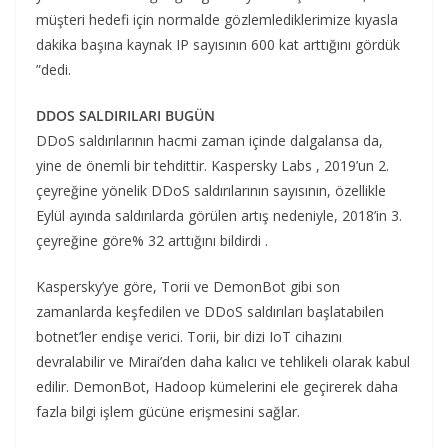
müşteri hedefi için normalde gözlemlediklerimize kıyasla
dakika başına kaynak IP sayısının 600 kat arttığını gördük
”dedi.
DDOS SALDIRILARI BUGÜN
DDoS saldırılarının hacmi zaman içinde dalgalansa da,
yine de önemli bir tehdittir. Kaspersky Labs , 2019’un 2.
çeyreğine yönelik DDoS saldırılarının sayısının, özellikle
Eylül ayında saldırılarda görülen artış nedeniyle, 2018’in 3.
çeyreğine göre% 32 arttığını bildirdi .
Kaspersky’ye göre, Torii ve DemonBot gibi son
zamanlarda keşfedilen ve DDoS saldırıları başlatabilen
botnet’ler endişe verici. Torii, bir dizi IoT cihazını
devralabilir ve Mirai’den daha kalıcı ve tehlikeli olarak kabul
edilir. DemonBot, Hadoop kümelerini ele geçirerek daha
fazla bilgi işlem gücüne erişmesini sağlar.