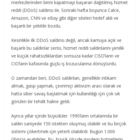
merkezlerinden birini kapatmayı başaran dağıtılmış hizmet
reddi (DDoS) saldırısı ile. Sonraki hafta boyunca Calce,
Amazon, CNN ve eBay gibi diğer siteleri hedef aldı ve
başarılı bir şekilde bozdu.
Kesinlikle ilk DDoS saldırısı değil, ancak kamuya açık ve
başarılı bu saldırılar serisi, hizmet reddi saldırılarını yenilik
ve küçük rahatsızlıklardan sonsuza kadar CISO’ların ve
CIO’ların kafasında güçlü iş bozucularına dönüştürdü.
O zamandan beri, DDoS saldırıları, genellikle intikam
almak, gasp yapmak, çevrimiçi aktivizm aracı olarak ve
hatta siber savaş başlatmak için kullanıldığı için çok sık
görülen bir tehdit haline geldi.
Ayrıca yıllar içinde büyüdüler. 1990’ların ortalarında bir
saldırı saniyede 150 istekten oluşmuş olabilir ve bu birçok
sistemi çökertmek için yeterli olabilirdi. Bugün 1.000
Gbps’yi aşabilirler. Bu, büyük ölçüde modern botnetlerin