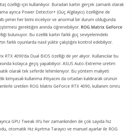
) özelliği için kullanılıyor. Buradan kartın gerçek zamanlı olarak
ygulama ayrıca Power Detector+ (Güç Algılayıcı) özelliğine de
tı pimin her birini inceliyor ve anormal bir durum olduğunda
ğiştirmesi gerektiğini anında öğrenebiliyor.
ROG
Matrix GeForce
iği bulunuyor. Bu özellik kartın farklı güç seviyelerindeki
tın farklı oyunlarda nasıl yükte çalıştığını kontrol edebiliyor.
 RTX 4090’da Dual BIOS özelliği de yer alıyor. Kullanıcılar bu
asında kolayca geçiş yapabiliyor. ASUS Auto-Extreme üretim
atik olarak tek seferde lehimleniyor. Bu yöntem maliyeti
lik kimyasalı kullanma ihtiyacını da ortadan kaldırarak ürünün
ileşenlerle üretilen ROG Matrix GeForce RTX 4090, kullanım ömrü
yrıca GPU Tweak III’ü her zamankinden de çok sayıda hız
 Modu, otomatik Hız Aşırtma Tarayıcı ve manuel ayarlar ile ROG