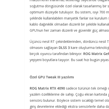
soğutma döngüsünde özel olarak tasarlanmış bir so
optimum düzeyde tutuluyor. Bu sistem, ısıyı 700 m
şeklinde kullanılabilen manyetik fanlar ise kurulum s
kablo dağınıklık olmadan düzenli bir şekilde kullanab
GPU’nun her zaman düzenli ve güvenilir güç almasın
Üçüncü nesil RT çekirdeklerinden, dördüncü nesil T
olmasını sağlayan
DLSS 3
kare oluşturma teknoloj
birçok oyuncu tarafından biliniyor.
ROG Matrix GeF
yepyeni boyutlara taşıyor. Bu saat hızı bugün piya
Özel GPU Tweak III yazılımı
ROG Matrix RTX 4090
sadece türünün tek örneği d
yazılım özelliklerine de sahip. Çoğu ekran kartında g
sensörü bulunur. Böylece sistem sıcaklığı temel ola
giriş devrelerine eklediği ekstra sensörlerle daha 