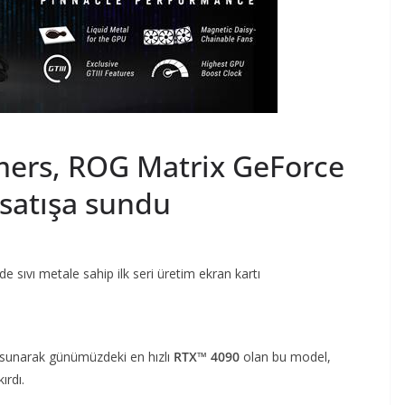
mers, ROG Matrix GeForce
 satışa sundu
sıvı metale sahip ilk seri üretim ekran kartı
ı sunarak günümüzdeki en hızlı
RTX™ 4090
olan bu model,
ırdı.