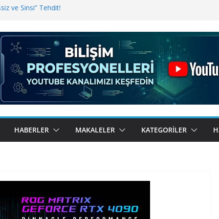
iz ve Sinsi” Tehdit!
inde Erişim Sorunu
i, Bugün BulutTahsilat’ta
ndı? Kemal Oral Tüm Sorularımızı
HABERLER
MAKALELER
KATEGORILER
H