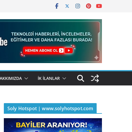
AKKIMIZDA
İK İLANLAR
Soly Hotspot | www.solyhotspot.com