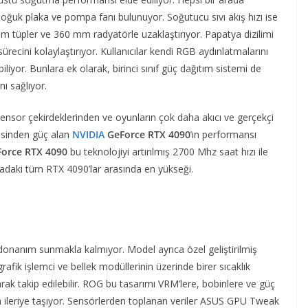
ğuk plaka ve pompa fanı bulunuyor. Soğutucu sıvı akış hızı ise
m tüpler ve 360 mm radyatörle uzaklaştırıyor. Papatya dizilimi
ürecini kolaylaştırıyor. Kullanıcılar kendi RGB aydınlatmalarını
iliyor. Bunlara ek olarak, birinci sınıf güç dağıtım sistemi de
ı sağlıyor.
ensor çekirdeklerinden ve oyunların çok daha akıcı ve gerçekçi
isinden güç alan
NVIDIA
GeForce RTX 4090
’ın performansı
orce RTX 4090
bu teknolojiyi artırılmış 2700 Mhz saat hızı ile
sadaki tüm RTX 4090’lar arasında en yükseği.
onanım sunmakla kalmıyor. Model ayrıca özel geliştirilmiş
rafik işlemci ve bellek modüllerinin üzerinde birer sıcaklık
rak takip edilebilir. ROG bu tasarımı VRM’lere, bobinlere ve güç
da ileriye taşıyor. Sensörlerden toplanan veriler ASUS GPU Tweak