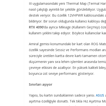
III uygulamasındaki yeni Thermal Map (Termal Harita
nasıl çalıştığı ayrıntılı bir şekilde görülebiliyor. U
destek veriyor. Bu özellik 12VHPWR kablosundaki al
bildiriyor. Bir sorun olduğunda kullanıcı kabloyu de
RTX 4090
’da ayrıca Mileage (Kullanım Geçmişi) özell
kullanım şeklini takip ediyor. Böylece kullanıcılar kar
Amiral gemisi konumundaki bir kart olan ROG Matrix
özellik sayesinde Sessiz ve Performans modları ar
süreciyle üretilen kartta devre kartı tamamen otom
düşürmenin yanı sıra lehim işlemleri arasında temiz
çevreye etkisini de azaltıyor. En yüksek kaliteli b
boyunca üst seviye performans gösteriyor.
Sınırları aşıyor
Yapısı, bu kartın sunduklarının sadece yarısı.
ASUS
a
aşırtma özelliğiyle donattı. Tek tıkla Hız Aşırtma