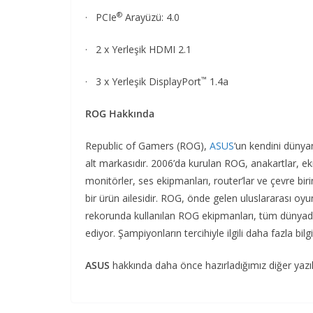
®
· PCIe
Arayüzü: 4.0
· 2 x Yerleşik HDMI 2.1
™
· 3 x Yerleşik DisplayPort
1.4a
ROG Hakkında
Republic of Gamers (ROG),
ASUS
‘un kendini dünyan
alt markasıdır. 2006’da kurulan ROG, anakartlar, ekr
monitörler, ses ekipmanları, router’lar ve çevre bir
bir ürün ailesidir. ROG, önde gelen uluslararası oyun
rekorunda kullanılan ROG ekipmanları, tüm dünyada
ediyor. Şampiyonların tercihiyle ilgili daha fazla bi
ASUS
hakkında daha önce hazırladığımız diğer yazı