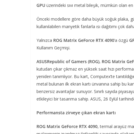
GPU
üzerindeki sıvı metal bileşik, mümkün olan en 
Önceki modellere göre daha büyük soğuk plaka, gü
kullanılabilen manyetik fanlarla ısı dağıtımı çok daha 
Yalnızca
ROG Matrix GeForce RTX 4090
’a özgü
GP
Kullanım Geçmişi.
ASUSRepublic of Gamers (ROG), ROG Matrix Ge
kutudan çıkar çıkmaz en yüksek saat hızı performan
yeniden tanımlıyor. Bu kart, Computex’te tanıtıldığ
metal bulunan ilk ekran kartı ünvanına sahip bu k
benzersiz avantajlar sunuyor. Sınırlı sayıda piyas
etkileyici bir tasarıma sahip. ASUS, 26 Eylül tarih
Performansta zirveye çıkan ekran kartı
ROG Matrix GeForce RTX 4090
, termal arayüz mal
malzemenin inanılmaz iletkenliği sayesinde olağan