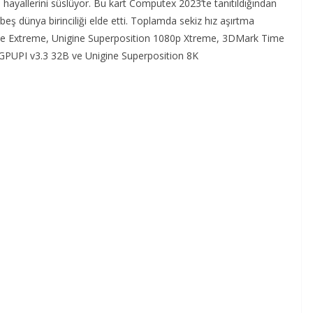
ayallerini süslüyor. Bu kart Computex 2023’te tanıtıldığından
beş dünya birinciliği elde etti. Toplamda sekiz hız aşırtma
ke Extreme, Unigine Superposition 1080p Xtreme, 3DMark Time
GPUPI v3.3 32B ve Unigine Superposition 8K