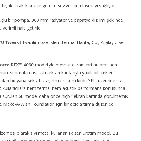
düşük sıcaklıklara ve gürültü seviyesine ulaşmayı sağlıyor.
çlü bir pompa, 360 mm radyatör ve papatya dizilimi şeklinde
verimli hale getirildi.
U Tweak III
yazılım özellikleri: Termal Harita, Güç Algılayıcı ve
Force RTX™ 4090
modeliyle mevcut ekran kartları arasında
sını sunarak masaüstü ekran kartlarıyla yapılabilecekleri
ından bu yana sekiz hız aşırtma rekoru kırdı. GPU üzerinde sıvı
art kullanıcılara hem termal hem akustik performans konusunda
aya sürülen bu model daha önce hiçbir ekran kartında görülmemiş
inde Make-A-Wish Foundation için bir açık artırma düzenledi.
zemesi olarak sıvı metal kullanan ilk seri üretim model. Bu
üstü soğutma performansı elde ediliyor. Hepsi bir arada