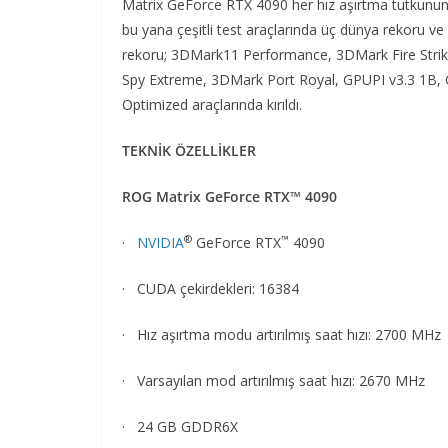
Matrix GeForce RTX 4090 her hız aşırtma tutkunun h
bu yana çeşitli test araçlarında üç dünya rekoru ve 
rekoru; 3DMark11 Performance, 3DMark Fire Stri
Spy Extreme, 3DMark Port Royal, GPUPI v3.3 1B, 
Optimized araçlarında kırıldı.
TEKNİK ÖZELLİKLER
ROG Matrix GeForce RTX™ 4090
®
™
·
NVIDIA
GeForce RTX
4090
· CUDA çekirdekleri: 16384
· Hız aşırtma modu artırılmış saat hızı: 2700 MHz
· Varsayılan mod artırılmış saat hızı: 2670 MHz
· 24 GB GDDR6X