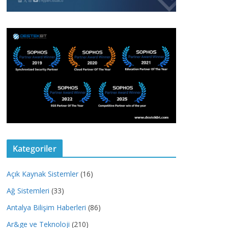
Kategoriler
Açık Kaynak Sistemler
(16)
Ağ Sistemleri
(33)
Antalya Bilişim Haberleri
(86)
Ar&ge ve Teknoloji
(210)