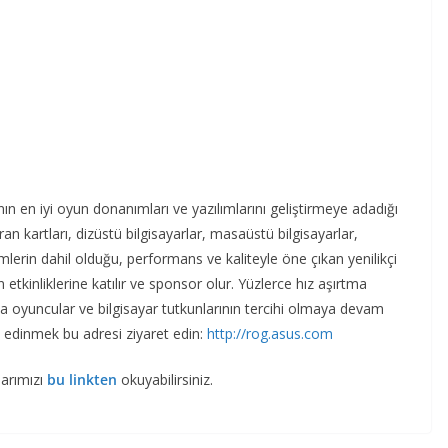
ın en iyi oyun donanımları ve yazılımlarını geliştirmeye adadığı
an kartları, dizüstü bilgisayarlar, masaüstü bilgisayarlar,
imlerin dahil olduğu, performans ve kaliteyle öne çıkan yenilikçi
 etkinliklerine katılır ve sponsor olur. Yüzlerce hız aşırtma
 oyuncular ve bilgisayar tutkunlarının tercihi olmaya devam
lgi edinmek bu adresi ziyaret edin:
http://rog.asus.com
larımızı
bu linkten
okuyabilirsiniz.