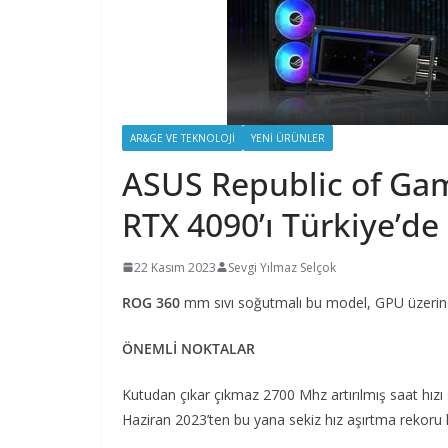
AR&GE VE TEKNOLOJI
YENI ÜRÜNLER
ASUS Republic of Ga
RTX 4090’ı Türkiye’de
22 Kasım 2023
Sevgi Yılmaz Selçok
ROG 360
mm sıvı soğutmalı bu model, GPU üzerinde 
ÖNEMLİ NOKTALAR
Kutudan çıkar çıkmaz 2700 Mhz artırılmış saat hız
Haziran 2023’ten bu yana sekiz hız aşırtma rekoru k