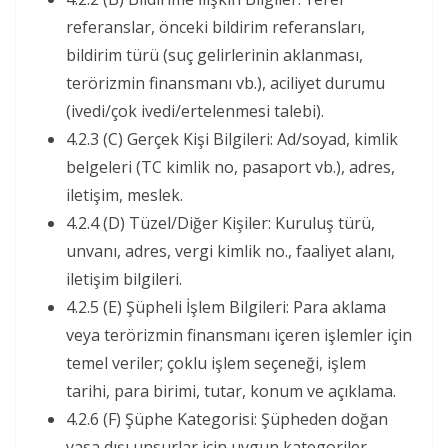
referanslar, önceki bildirim referansları,
bildirim türü (suç gelirlerinin aklanması,
terörizmin finansmanı vb.), aciliyet durumu
(ivedi/çok ivedi/ertelenmesi talebi).
4.2.3 (C) Gerçek Kişi Bilgileri: Ad/soyad, kimlik
belgeleri (TC kimlik no, pasaport vb.), adres,
iletişim, meslek.
4.2.4 (D) Tüzel/Diğer Kişiler: Kuruluş türü,
unvanı, adres, vergi kimlik no., faaliyet alanı,
iletişim bilgileri.
4.2.5 (E) Şüpheli İşlem Bilgileri: Para aklama
veya terörizmin finansmanı içeren işlemler için
temel veriler; çoklu işlem seçeneği, işlem
tarihi, para birimi, tutar, konum ve açıklama.
4.2.6 (F) Şüphe Kategorisi: Şüpheden doğan
yasa dışı unsurlar için uygun kategoriler