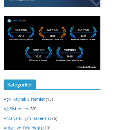
Kategoriler
Açık Kaynak Sistemler
(16)
Ağ Sistemleri
(33)
Antalya Bilişim Haberleri
(86)
Ar&ge ve Teknoloji
(210)