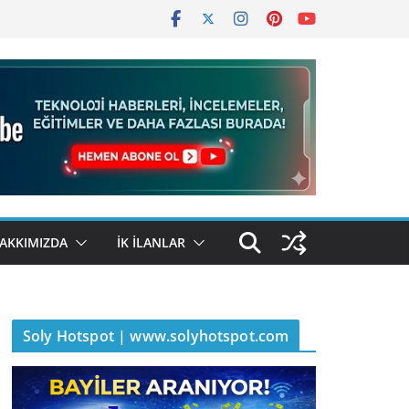
AKKIMIZDA
İK İLANLAR
Soly Hotspot | www.solyhotspot.com