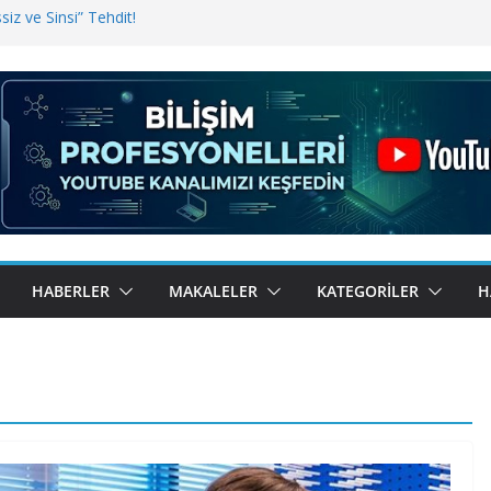
iz ve Sinsi” Tehdit!
inde Erişim Sorunu
i, Bugün BulutTahsilat’ta
ndı? Kemal Oral Tüm Sorularımızı
HABERLER
MAKALELER
KATEGORILER
H