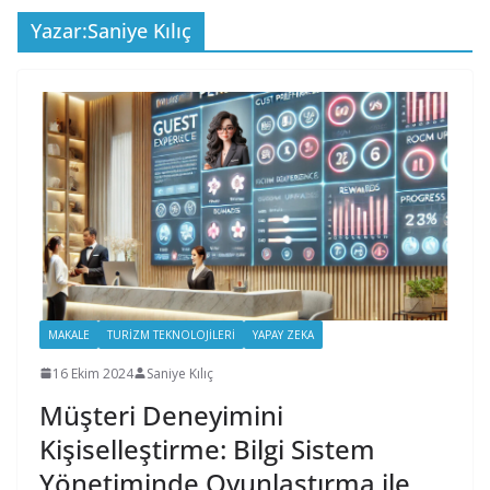
Yazar:
Saniye Kılıç
MAKALE
TURIZM TEKNOLOJILERI
YAPAY ZEKA
16 Ekim 2024
Saniye Kılıç
Müşteri Deneyimini
Kişiselleştirme: Bilgi Sistem
Yönetiminde Oyunlaştırma ile