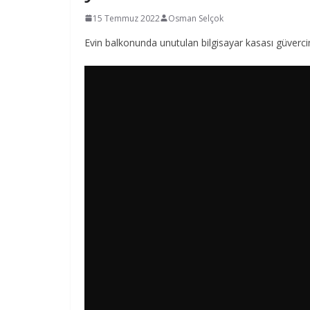
15 Temmuz 2022
Osman Selçok
Evin balkonunda unutulan bilgisayar kasası güverci