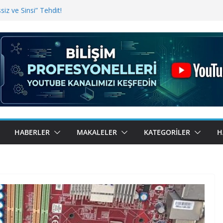
ndı? Kemal Oral Tüm Sorularımızı
iz ve Sinsi” Tehdit!
inde Erişim Sorunu
i, Bugün BulutTahsilat’ta
HABERLER
MAKALELER
KATEGORILER
H