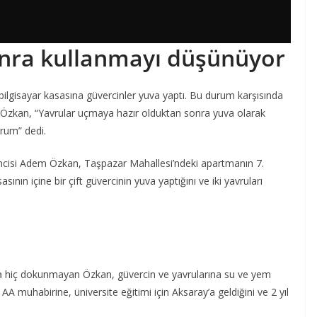
onra kullanmayı düşünüyor
bilgisayar kasasına güvercinler yuva yaptı. Bu durum karşısında
 Özkan, “Yavrular uçmaya hazır olduktan sonra yuva olarak
orum” dedi.
ncisi Adem Özkan, Taşpazar Mahallesi’ndeki apartmanın 7.
ının içine bir çift güvercinin yuva yaptığını ve iki yavruları
ya hiç dokunmayan Özkan, güvercin ve yavrularına su ve yem
muhabirine, üniversite eğitimi için Aksaray’a geldiğini ve 2 yıl