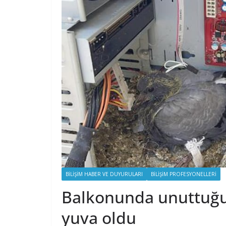
BILIŞIM HABER VE DUYURULARI
BILIŞIM PROFESYONELLERI
Balkonunda unuttuğu 
yuva oldu