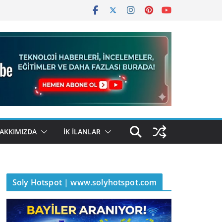
AKKIMIZDA
İK İLANLAR
Soly Hotspot | www.solyhotspot.com