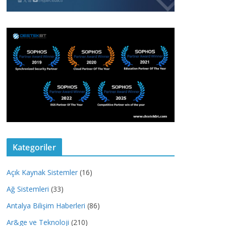
Kategoriler
Açık Kaynak Sistemler
(16)
Ağ Sistemleri
(33)
Antalya Bilişim Haberleri
(86)
Ar&ge ve Teknoloji
(210)