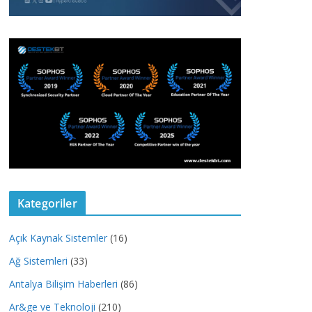
Kategoriler
Açık Kaynak Sistemler
(16)
Ağ Sistemleri
(33)
Antalya Bilişim Haberleri
(86)
Ar&ge ve Teknoloji
(210)