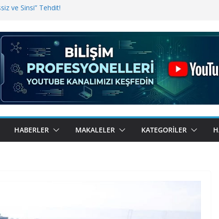
iz ve Sinsi” Tehdit!
inde Erişim Sorunu
i, Bugün BulutTahsilat’ta
ndı? Kemal Oral Tüm Sorularımızı
HABERLER
MAKALELER
KATEGORILER
H