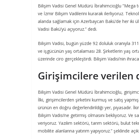
Bilişim Vadisi Genel Müdürü İbrahimcioğlu ”Mega t
ve İzmir Bilişim Vadilerini kurarak ilerliyoruz. Teknol
alanda sağlamak için Azerbaycan Bakü’de her iki ülk
Vadisi Bakü’yü açıyoruz.” dedi.
Bilişim Vadisi, bugün yüzde 92 doluluk oranıyla 311 
ve işgücünün yaş ortalaması 28. Şirketlerin yaş ort
üzerinde ciro gerçekleştirdi. Bilişim Vadisi’nin ihraca
Girişimcilere verilen 
Bilişim Vadisi Genel Müdürü İbrahimcioğlu, girişimcile
İlki, girişimcilerden şirketini kurmuş ve satış yap
ürünün en doğru değerlendirildiği yer, piyasadır. İk
Bilişim Vadisi’ne getirmiş olmasını bekliyoruz. Ve sa
veriyoruz. Yazılım sektörü, tarım sektörü, bulut tekn
mobilite alanlarına yatırım yapıyoruz.” şeklinde açıkl