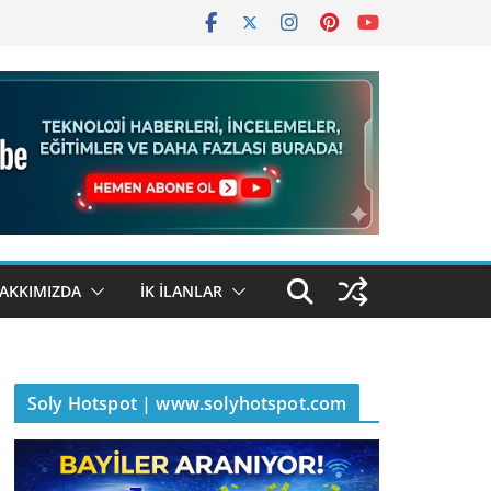
AKKIMIZDA
İK İLANLAR
Soly Hotspot | www.solyhotspot.com