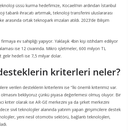
eknoloji üssü kurma hedefimize, Kocaeli’nin ardından İstanbul
oji tabanlı ihracatı artırmak, teknoloji transferini uluslararası
e arasında ortak teknopark imzaları atıldı. 2023’de Bilişim
firmaya ev sahipliği yapıyor. Yaklaşık 4bin kişi istihdam ediliyor
alaması ise 12 civarında. Mikro işletmeler, 600 milyon TL
t gelir hedefi ise 7,5 milyar dolar.
desteklerin kriterleri neler?
re verilen desteklerin kriterlerini ise “İki önemli kriterimiz var.
mış olmasını bekliyoruz çünkü piyasa değerlemesi olmuş oluyor. Bir
inci kriter olarak ise AR-GE merkezini ya da şirket merkezini
dece sivil teknolojiler alanında yatırım yapan girişimcilere destek
olojiler, yeni nesil otomotiv sektörü, bağlantı teknolojileri,
adı.