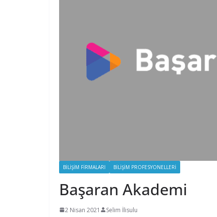
BILIŞIM FIRMALARI
BILIŞIM PROFESYONELLERI
Başaran Akademi
2 Nisan 2021
Selim İlisulu