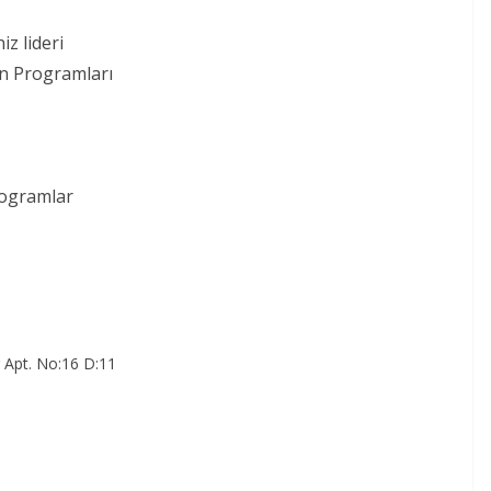
iz lideri
on Programları
rogramlar
r Apt. No:16 D:11