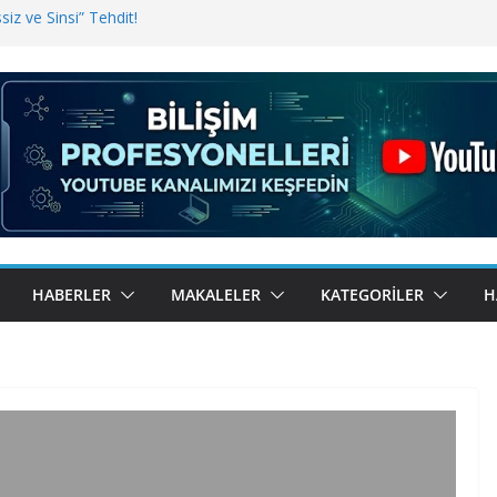
iz ve Sinsi” Tehdit!
inde Erişim Sorunu
i, Bugün BulutTahsilat’ta
ndı? Kemal Oral Tüm Sorularımızı
HABERLER
MAKALELER
KATEGORILER
H