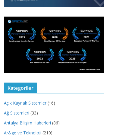
Kategoriler
Açık Kaynak Sistemler
(16)
Ağ Sistemleri
(33)
Antalya Bilişim Haberleri
(86)
Ar&ge ve Teknoloji
(210)