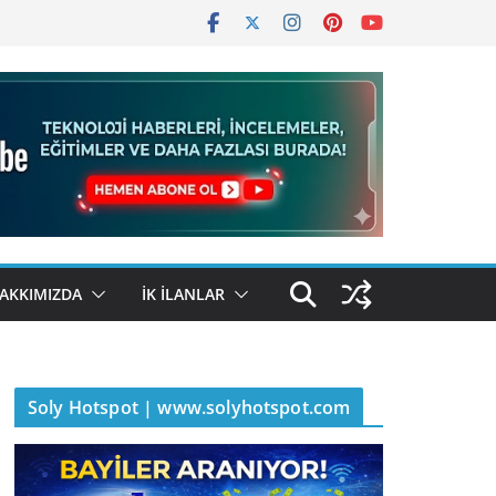
AKKIMIZDA
İK İLANLAR
Soly Hotspot | www.solyhotspot.com