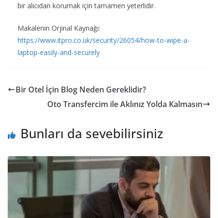
bir alıcıdan korumak için tamamen yeterlidir.
Makalenin Orjinal Kaynağı:
https://www.itpro.co.uk/security/26054/how-to-wipe-a-
laptop-easily-and-securely
Bir Otel İçin Blog Neden Gereklidir?
Oto Transfercim ile Aklınız Yolda Kalmasın
Bunları da sevebilirsiniz