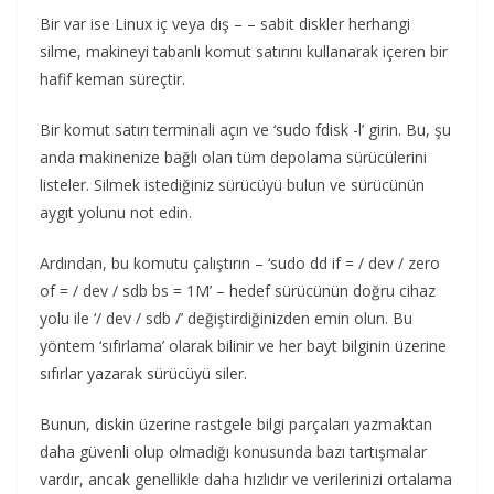
Bir var ise Linux iç veya dış – – sabit diskler herhangi
silme, makineyi tabanlı komut satırını kullanarak içeren bir
hafif keman süreçtir.
Bir komut satırı terminali açın ve ‘sudo fdisk -l’ girin. Bu, şu
anda makinenize bağlı olan tüm depolama sürücülerini
listeler. Silmek istediğiniz sürücüyü bulun ve sürücünün
aygıt yolunu not edin.
Ardından, bu komutu çalıştırın – ‘sudo dd if = / dev / zero
of = / dev / sdb bs = 1M’ – hedef sürücünün doğru cihaz
yolu ile ‘/ dev / sdb /’ değiştirdiğinizden emin olun. Bu
yöntem ‘sıfırlama’ olarak bilinir ve her bayt bilginin üzerine
sıfırlar yazarak sürücüyü siler.
Bunun, diskin üzerine rastgele bilgi parçaları yazmaktan
daha güvenli olup olmadığı konusunda bazı tartışmalar
vardır, ancak genellikle daha hızlıdır ve verilerinizi ortalama