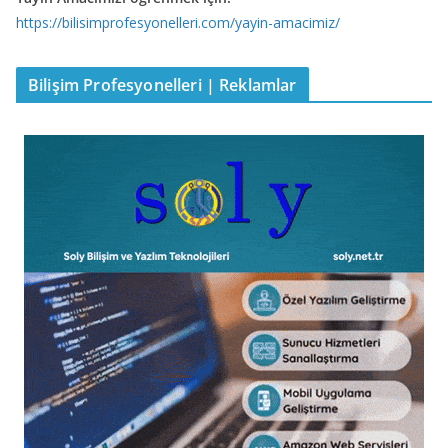
https://bilisimprofesyonelleri.com/yayin-amacimiz/
Bilişim Profesyonelleri | Reklamlar