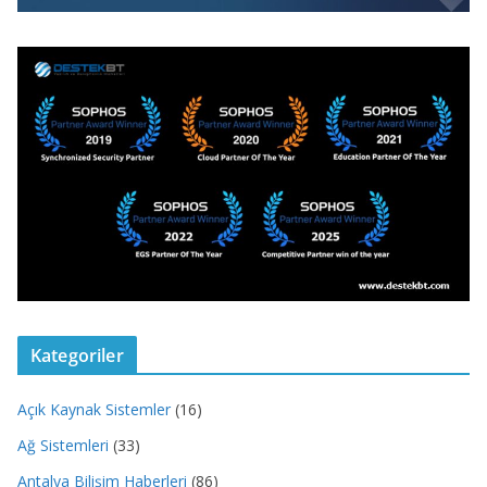
Kategoriler
Açık Kaynak Sistemler
(16)
Ağ Sistemleri
(33)
Antalya Bilişim Haberleri
(86)