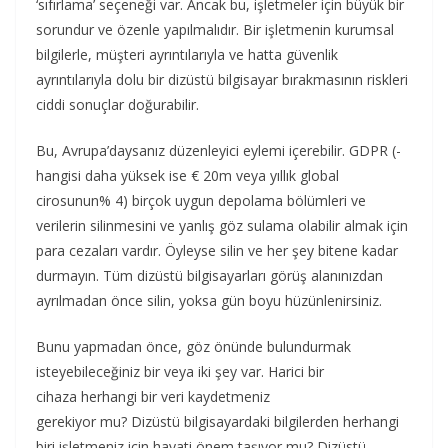
‘sıfırlama’ seçeneği var. Ancak bu, işletmeler için büyük bir
sorundur ve özenle yapılmalıdır. Bir işletmenin kurumsal
bilgilerle, müşteri ayrıntılarıyla ve hatta güvenlik
ayrıntılarıyla dolu bir dizüstü bilgisayar bırakmasının riskleri
ciddi sonuçlar doğurabilir.
Bu, Avrupa’daysanız düzenleyici eylemi içerebilir. GDPR (-
hangisi daha yüksek ise € 20m veya yıllık global
cirosunun% 4) birçok uygun depolama bölümleri ve
verilerin silinmesini ve yanlış göz sulama olabilir almak için
para cezaları vardır. Öyleyse silin ve her şey bitene kadar
durmayın. Tüm dizüstü bilgisayarları görüş alanınızdan
ayrılmadan önce silin, yoksa gün boyu hüzünlenirsiniz.
Bunu yapmadan önce, göz önünde bulundurmak
isteyebileceğiniz bir veya iki şey var. Harici bir
cihaza herhangi bir veri kaydetmeniz
gerekiyor mu? Dizüstü bilgisayardaki bilgilerden herhangi
biri işletmeniz için hayati önem taşıyor mu? Dizüstü