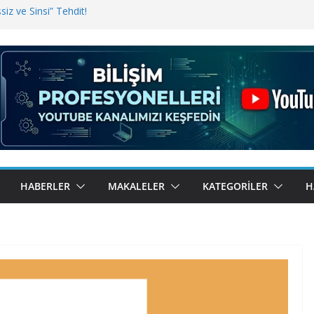
iz ve Sinsi” Tehdit!
inde Erişim Sorunu
i, Bugün BulutTahsilat’ta
ndı? Kemal Oral Tüm Sorularımızı
HABERLER
MAKALELER
KATEGORILER
H