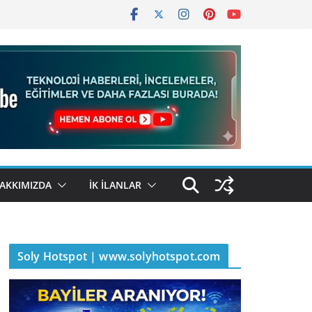
AKKIMIZDA
İK İLANLAR
Soly Hotspot | www.solyhotspot.com