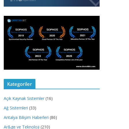
Kategoriler
Açık Kaynak Sistemler
(16)
Ağ Sistemleri
(33)
Antalya Bilişim Haberleri
(86)
Ar&ge ve Teknoloji
(210)