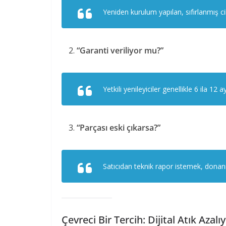
Yeniden kurulum yapılan, sıfırlanmış cih
“Garanti veriliyor mu?”
Yetkili yenileyiciler genellikle 6 ila 12 
“Parçası eski çıkarsa?”
Satıcıdan teknik rapor istemek, dona
Çevreci Bir Tercih: Dijital Atık Azalı