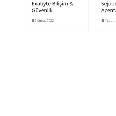
Exabyte Bilişim &
Sejou
Güvenlik
Acent
5 Şubat 2022
4 Şubat