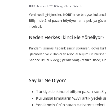
18 Haziran 2025
Sevgi Yılmaz Selçok
Yeni nesil
girişimciler,
KOBİ’
ler ve bireysel kullanıcıl
Bilişimde 2. el pazarı
büyüyor
, ama peki ya güve
inceledik.
Neden Herkes İkinci Ele Yöneliyor?
Pandemi sonrası tedarik zinciri sorunları, döviz kurl
işletmeleri ve kullanıcıları ikinci el bilişim ürünlerine 
Sadece ucuzluk değil;
yenilenmiş (refurbished) ürü
Sayılar Ne Diyor?
Türkiye’de ikinci el bilişim pazarı son 3 
Kurumsal firmaların %38’i artık
yedek si
Yenilenmiş ürün satan e-ticaret siteleri