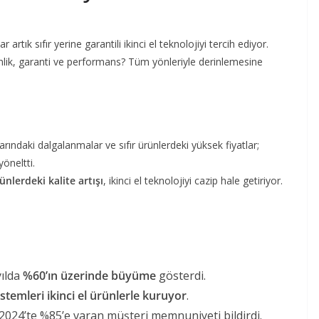
ar artık sıfır yerine garantili ikinci el teknolojiyi tercih ediyor.
nlik, garanti ve performans? Tüm yönleriyle derinlemesine
arındaki dalgalanmalar ve sıfır ürünlerdeki yüksek fiyatlar;
yöneltti.
nlerdeki kalite artışı
, ikinci el teknolojiyi cazip hale getiriyor.
yılda
%60’ın üzerinde büyüme
gösterdi.
stemleri ikinci el ürünlerle kuruyor
.
 2024’te %85’e varan müşteri memnuniyeti bildirdi.