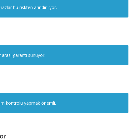
azlar bu riskten arındırılıyor.
ay arası garanti sunuyor.
nım kontrolü yapmak önemli.
yor