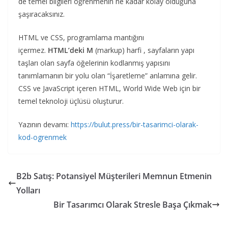
de temel bilgileri öğrenmenin ne kadar kolay olduğuna
şaşıracaksınız.
HTML ve CSS, programlama mantığını
içermez.
HTML’deki M
(markup) harfi , sayfaların yapı
taşları olan sayfa öğelerinin kodlanmış yapısını
tanımlamanın bir yolu olan “İşaretleme” anlamına gelir.
CSS ve JavaScript içeren HTML, World Wide Web için bir
temel teknoloji üçlüsü oluşturur.
Yazının devamı:
https://bulut.press/bir-tasarimci-olarak-
kod-ogrenmek
B2b Satış: Potansiyel Müşterileri Memnun Etmenin
Yolları
Bir Tasarımcı Olarak Stresle Başa Çıkmak