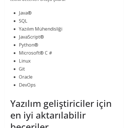
Java®
SQL
Yazılım Mühendisliği
JavaScript®
Python®
Microsoft® C #
Linux
Git
Oracle
DevOps
Yazılım geliştiriciler için
en iyi aktarılabilir
beceriler