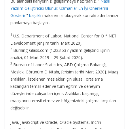
Bu alandaki kariyerinizi geliştirmeye hazırsanız, ”
Nasıl
Yazılım Geliştiricisi Olunur: Uzmanlar En İyi Önerilerini
Gösterir
”
başlıklı
makalemizi okuyarak sonraki adımlarınızı
planlamaya başlayın .
1
U.S. Department of Labor, National Center for O * NET
Development [erişim tarihi Mart 2020].
2
Burning-Glass.com (1.223.537 yazılım geliştirici işinin
analizi, 01 Mart 2019 – 29 Şubat 2020).
3
Bureau of Labor Statistics, ABD Çalışma Bakanlığı,
Mesleki Görünüm El Kitabı, [erişim tarihi Mart 2020]. Maaş
aralıkları, listelenen meslekler için ulusal, ortalama
kazançları temsil eder ve tüm eğitim ve deneyim
düzeylerinde çalışanları içerir. Aralıklar, başlangıç ​​
maaşlarını temsil etmez ve bölgenizdeki çalışma koşulları
değişebilir.
Java, JavaScript ve Oracle, Oracle Systems, Inc.’in