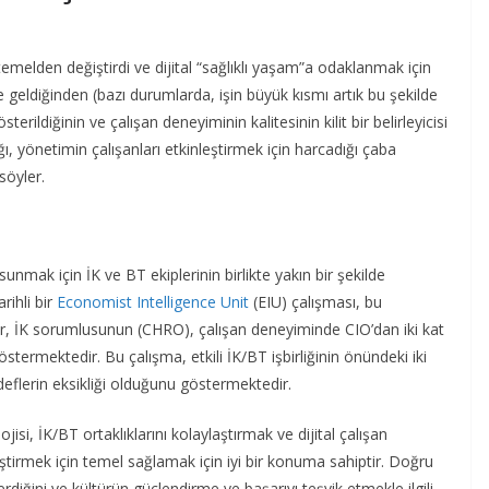
emelden değiştirdi ve dijital “sağlıklı yaşam”a odaklanmak için
e geldiğinden (bazı durumlarda, işin büyük kısmı artık bu şekilde
terildiğinin ve çalışan deneyiminin kalitesinin kilit bir belirleyicisi
ığı, yönetimin çalışanları etkinleştirmek için harcadığı çaba
söyler.
sunmak için İK ve BT ekiplerinin birlikte yakın bir şekilde
rihli bir
Economist Intelligence Unit
(EIU) çalışması, bu
iler, İK sorumlusunun (CHRO), çalışan deneyiminde CIO’dan iki kat
östermektedir. Bu çalışma, etkili İK/BT işbirliğinin önündeki iki
hedeflerin eksikliği olduğunu göstermektedir.
ojisi, İK/BT ortaklıklarını kolaylaştırmak ve dijital çalışan
iştirmek için temel sağlamak için iyi bir konuma sahiptir. Doğru
erdiğini ve kültürün güçlendirme ve başarıyı teşvik etmekle ilgili