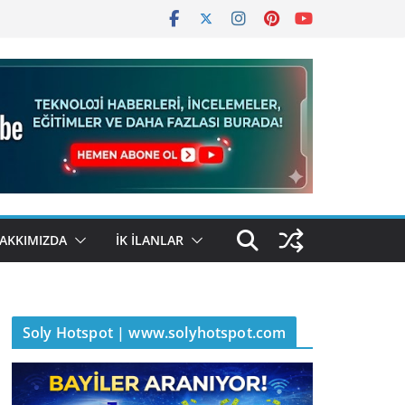
AKKIMIZDA
İK İLANLAR
Soly Hotspot | www.solyhotspot.com