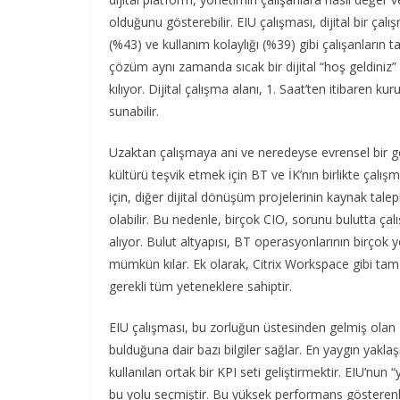
olduğunu gösterebilir. EIU çalışması, dijital bir çalı
(%43) ve kullanım kolaylığı (%39) gibi çalışanların ta
çözüm aynı zamanda sıcak bir dijital “hoş geldiniz”
kılıyor. Dijital çalışma alanı, 1. Saat’ten itibaren kuru
sunabilir.
Uzaktan çalışmaya ani ve neredeyse evrensel bir geçiş
kültürü teşvik etmek için BT ve İK’nın birlikte çalış
için, diğer dijital dönüşüm projelerinin kaynak tale
olabilir. Bu nedenle, birçok CIO, sorunu bulutta çal
alıyor. Bulut altyapısı, BT operasyonlarının birçok y
mümkün kılar. Ek olarak, Citrix Workspace gibi tam öz
gerekli tüm yeteneklere sahiptir.
EIU çalışması, bu zorluğun üstesinden gelmiş olan B
bulduğuna dair bazı bilgiler sağlar. En yaygın yak
kullanılan ortak bir KPI seti geliştirmektir. EIU’nu
bu yolu seçmiştir. Bu yüksek performans gösterenler