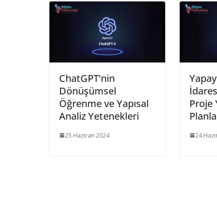
ChatGPT’nin
Yapay 
Dönüşümsel
İdares
Öğrenme ve Yapısal
Proje
Analiz Yetenekleri
Planl
25 Haziran 2024
24 Hazi