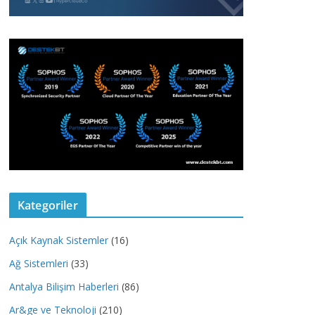
Kategoriler
Açık Kaynak Sistemler
(16)
Ağ Sistemleri
(33)
Antalya Bilişim Haberleri
(86)
Ar&ge ve Teknoloji
(210)