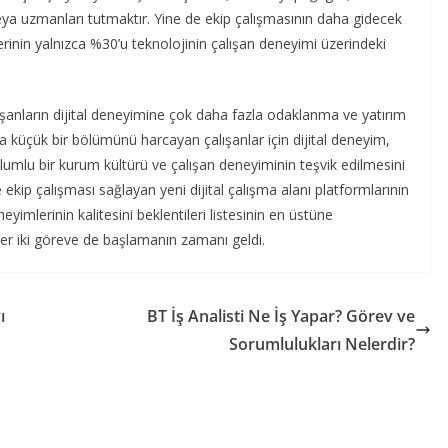
 veya uzmanları tutmaktır. Yine de ekip çalışmasının daha gidecek
rinin yalnızca %30’u teknolojinin çalışan deneyimi üzerindeki
lışanların dijital deneyimine çok daha fazla odaklanma ve yatırım
ca küçük bir bölümünü harcayan çalışanlar için dijital deneyim,
Olumlu bir kurum kültürü ve çalışan deneyiminin teşvik edilmesini
ekip çalışması sağlayan yeni dijital çalışma alanı platformlarının
eneyimlerinin kalitesini beklentileri listesinin en üstüne
her iki göreve de başlamanın zamanı geldi.
ı
BT İş Analisti Ne İş Yapar? Görev ve
Sorumlulukları Nelerdir?