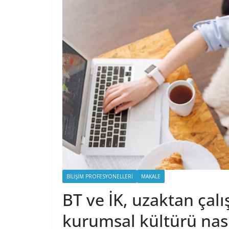
BILIŞIM PROFESYONELLERI
MAKALE
BT ve İK, uzaktan çal
kurumsal kültürü nası