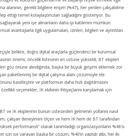
şma alanının, gerekli bilgilere erişim (%47), her yerden çalışabilme
lep ettiği temel kolaylaştırıcıları sağladığını gösteriyor. Bu
 sağlayarak yeni işe alınanların daha iyi katılımını mümkün
msal avantajlarla ilgili uygulamaları, izinleri, bilgileri ve ayrıntıları
le birlikte, doğru dijital araçlarla güçlendirici bir kurumsal
masının önemi, öncelik listesinin en üstüne yükseldi. BT ekipleri
pleri göz önüne alındığında, başka bir büyük girişimi eklemek zor
ışan paketlenmiş bir dijital çalışma alanı çözümüyle ele
önünü basitleştirir ve platformun daha hızlı dağıtılmasını
ellikli seçenekler, İK ekibinin ihtiyaçlarını karşılamak için
T ve İK ekiplerinin bunun üstesinden gelmenin yollarını nasıl
laşım, çalışan deneyimini ölçen ve hem İK hem de BT tarafından
n “yüksek performanslı” olarak tanımladığı organizasyonların %46’sı
 için işe yarayan başka bir çözüm, %40’ın yaptığı gibi, her iki