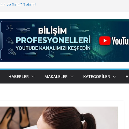
iz ve Sinsi” Tehdit!
inde Erişim Sorunu
i, Bugün BulutTahsilat’ta
ndı? Kemal Oral Tüm Sorularımızı
HABERLER
MAKALELER
KATEGORILER
H