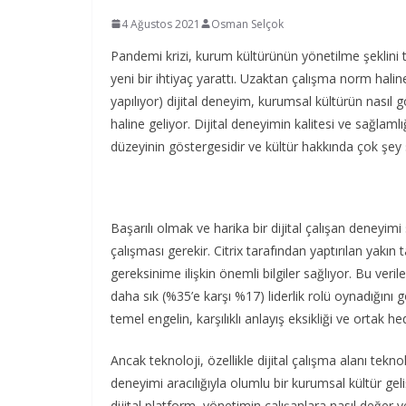
4 Ağustos 2021
Osman Selçok
Pandemi krizi, kurum kültürünün yönetilme şeklini t
yeni bir ihtiyaç yarattı. Uzaktan çalışma norm halin
yapılıyor) dijital deneyim, kurumsal kültürün nasıl gös
haline geliyor. Dijital deneyimin kalitesi ve sağlaml
düzeyinin göstergesidir ve kültür hakkında çok şey 
Başarılı olmak ve harika bir dijital çalışan deneyimi 
çalışması gerekir. Citrix tarafından yaptırılan yakın ta
gereksinime ilişkin önemli bilgiler sağlıyor. Bu ver
daha sık (%35’e karşı %17) liderlik rolü oynadığını g
temel engelin, karşılıklı anlayış eksikliği ve ortak 
Ancak teknoloji, özellikle dijital çalışma alanı teknol
deneyimi aracılığıyla olumlu bir kurumsal kültür gel
dijital platform, yönetimin çalışanlara nasıl değer v