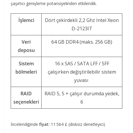
şaşırtıcı genişleme potansiyelinden etkilendik.
İşlemci
Dört çekirdekli 2,2 Ghz Intel Xeon
D-2123IT
Veri
64 GB DDR4 (maks. 256 GB)
deposu
Sistem
16 x SAS / SATA LFF / SFF
bölmeleri
çalışırken değiştirilebilir sistem
yuvası
RAID
RAID 5, 5 + çalışır durumda yedek,
seçenekleri
6
İncelendiğinde
fiyat:
11.564 £ (disksiz denetleyici)