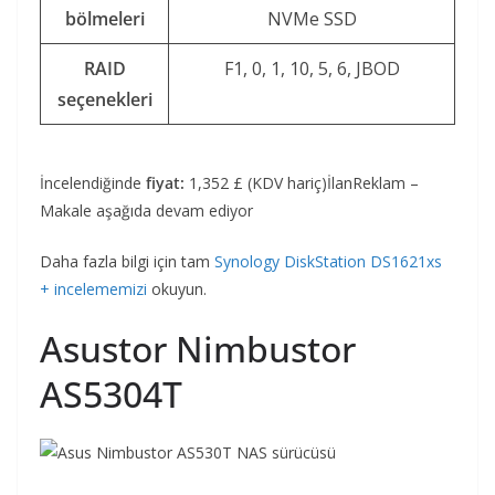
bölmeleri
NVMe SSD
RAID
F1, 0, 1, 10, 5, 6, JBOD
seçenekleri
İncelendiğinde
fiyat:
1,352 £ (KDV hariç)İlanReklam –
Makale aşağıda devam ediyor
Daha fazla bilgi için tam
Synology DiskStation DS1621xs
+ incelememizi
okuyun.
Asustor Nimbustor
AS5304T