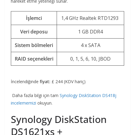
hareket etme yeteneği sunar.
İşlemci
1,4 GHz Realtek RTD1293
Veri deposu
1 GB DDR4
Sistem bölmeleri
4 x SATA
RAID seçenekleri
0, 1, 5, 6, 10, JBOD
İncelendiğinde
fiyat:
£ 244 (KDV hariç)
Daha fazla bilgi için tam
Synology DiskStation DS418j
incelememizi
okuyun.
Synology DiskStation
DS1621xs +