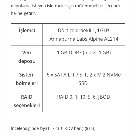
depolama isteyen işletmeler için mükemmel bir seçenek
haline getirir.
İşlemci
Dört çekirdekli 1,4 GHz
Annapurna Labs Alpine AL214
Veri
1 GB DDR3 (maks. 1 GB)
deposu
Sistem
6 x SATA LFF / SFF, 2 x M.2 NVMe
bölmeleri
SSD
RAID
RAID 0, 1, 10, 5, 6, JBOD
seçenekleri
İncelendiğinde
fiyat:
723 £ KDV hariç (8TB)