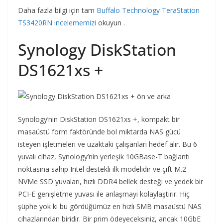
Daha fazla bilgi için tam
Buffalo Technology TeraStation
TS3420RN incelememizi
okuyun .
Synology DiskStation
DS1621xs +
Synology’nin DiskStation DS1621xs +, kompakt bir
masaüstü form faktöründe bol miktarda NAS gücü
isteyen işletmeleri ve uzaktaki çalışanları hedef alır. Bu 6
yuvalı cihaz, Synology’nin yerleşik 10GBase-T bağlantı
noktasına sahip Intel destekli ilk modelidir ve çift M.2
NVMe SSD yuvaları, hızlı DDR4 bellek desteği ve yedek bir
PCI-E genişletme yuvası ile anlaşmayı kolaylaştırır. Hiç
şüphe yok ki bu gördüğümüz en hızlı SMB masaüstü NAS
cihazlarından biridir. Bir prim ödeyeceksiniz, ancak 10GbE