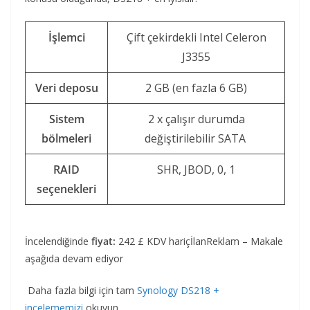
İşlemci
Çift çekirdekli Intel Celeron
J3355
Veri deposu
2 GB (en fazla 6 GB)
Sistem
2 x çalışır durumda
bölmeleri
değiştirilebilir SATA
RAID
SHR, JBOD, 0, 1
seçenekleri
İncelendiğinde
fiyat:
242 £ KDV hariçİlanReklam – Makale
aşağıda devam ediyor
Daha fazla bilgi için tam
Synology DS218 +
incelememizi
okuyun .