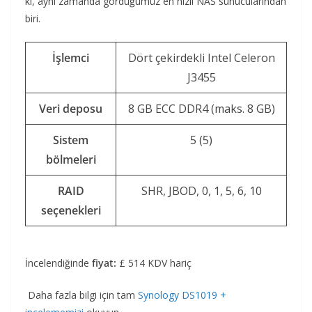
ki, aynı zamanda gördüğümüz en hızlı NAS sunucularından
biri.
İşlemci
Dört çekirdekli Intel Celeron
J3455
Veri deposu
8 GB ECC DDR4 (maks. 8 GB)
Sistem
5 (5)
bölmeleri
RAID
SHR, JBOD, 0, 1, 5, 6, 10
seçenekleri
İncelendiğinde
fiyat:
£ 514 KDV hariç
Daha fazla bilgi için tam
Synology DS1019 +