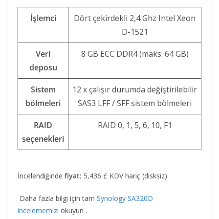
İşlemci
Dört çekirdekli 2,4 Ghz Intel Xeon
D-1521
Veri
8 GB ECC DDR4 (maks. 64 GB)
deposu
Sistem
12 x çalışır durumda değiştirilebilir
bölmeleri
SAS3 LFF / SFF sistem bölmeleri
RAID
RAID 0, 1, 5, 6, 10, F1
seçenekleri
İncelendiğinde
fiyat:
5,436 £ KDV hariç (disksiz)
Daha fazla bilgi için tam
Synology SA320D
incelememizi
okuyun .