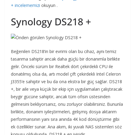
+ incelememizi
okuyun .
Synology DS218 +
Beğenilen DS218’in bir evrimi olan bu cihaz, aynı temiz
tasarıma sahiptir ancak daha güçlü bir donanımla birlikte
gelir. Önceki sürüm bir Realtek dört çekirdekli CPU ile
donatılmış olsa da, artı model çift çekirdekli Intel Celeron
J3355’e sahiptir ve bu da ona ekstra bir güç sağlar. DS218
+, bir aile veya küçük bir ekip için uygulamaları çalıştıracak
beygir gücüne sahiptir, ancak tüm ofisin üstesinden
gelmesini bekliyorsanız, onu zorluyor olabilirsiniz. Bununla
birlikte, donanım iyileştirmeleri, gelişmiş dosya aktarım
performansının yanı sıra anında 4K kod dönüştürme gibi
ek özellikler sunar. Ana akım, iki yuvalı NAS sistemleri söz
konusu olduğunda, DS218 + en iyisidir.