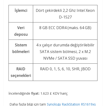
İşlemci
Dört çekirdekli 2,2 Ghz Intel Xeon
D-1527
Veri
8 GB ECC DDR4 (maks. 64 GB)
deposu
Sistem
4 x çalışır durumda değiştirilebilir
bölmeleri
SATA sistem bölmesi, 2 x M.2
NVMe / SATA SSD yuvası
RAID
RAID 0, 1, 5, 6, 10, SHR, JBOD
seçenekleri
İncelendiğinde
fiyat:
1.623 £ KDV hariç
Daha fazla bilgi için tam
Synology RackStation RS1619xs