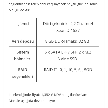
bağlantılarının taleplerini karşılayacak beygir gücüne sahip
olduğu açıktır.
İşlemci
Dört çekirdekli 2,2 Ghz Intel
Xeon D-1527
Veri deposu
8 GB DDR4 (maks. 32 GB)
Sistem
6 x SATA LFF / SFF, 2 x M.2
bölmeleri
NVMe SSD
RAID
RAID F1, 0, 1, 10, 5, 6, JBOD
seçenekleri
İncelendiğinde
fiyat:
1,352 £ KDV hariç İlanReklam –
Makale aşağıda devam ediyor