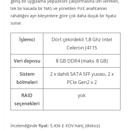
geniş bir uygulama yelpazesini çalıştırmasına izin verirken,
tek bir kasada bir NAS ve yönetilen PoE anahtarının
rahatlığını ayrı bileşenlere göre çok daha düşük bir fiyata
sunar.
İşlemci
Dört çekirdekli 1,8 Ghz Intel
Celeron J4115
Veri deposu
8 GB DDR4 (maks. 8 GB)
Sistem
2 x dahili SATA SFF yuvası, 2 x
bölmeleri
PCIe Gen2 x 2
RAID
yok
seçenekleri
İncelendiğinde
fiyat:
5,436 £ KDV hariç (disksiz)