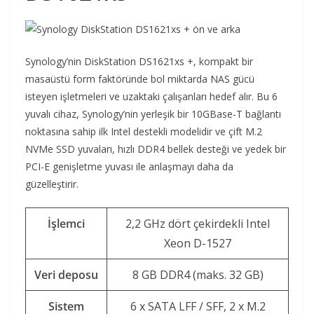
Synology’nin DiskStation DS1621xs +, kompakt bir
masaüstü form faktöründe bol miktarda NAS gücü
isteyen işletmeleri ve uzaktaki çalışanları hedef alır. Bu 6
yuvalı cihaz, Synology’nin yerleşik bir 10GBase-T bağlantı
noktasına sahip ilk Intel destekli modelidir ve çift M.2
NVMe SSD yuvaları, hızlı DDR4 bellek desteği ve yedek bir
PCI-E genişletme yuvası ile anlaşmayı daha da
güzelleştirir.
İşlemci
2,2 GHz dört çekirdekli Intel
Xeon D-1527
Veri deposu
8 GB DDR4 (maks. 32 GB)
Sistem
6 x SATA LFF / SFF, 2 x M.2