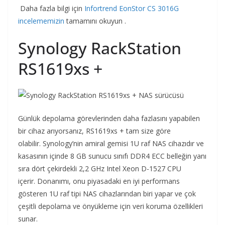
Daha fazla bilgi için
Infortrend EonStor CS 3016G
incelememizin
tamamını okuyun .
Synology RackStation
RS1619xs +
Günlük depolama görevlerinden daha fazlasını yapabilen
bir cihaz arıyorsanız, RS1619xs + tam size göre
olabilir. Synology’nin amiral gemisi 1U raf NAS cihazıdır ve
kasasının içinde 8 GB sunucu sınıfı DDR4 ECC belleğin yanı
sıra dört çekirdekli 2,2 GHz Intel Xeon D-1527 CPU
içerir. Donanımı, onu piyasadaki en iyi performans
gösteren 1U raf tipi NAS cihazlarından biri yapar ve çok
çeşitli depolama ve önyükleme için veri koruma özellikleri
sunar.