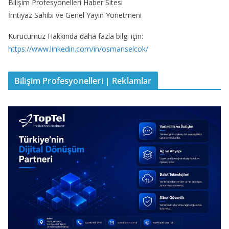
Bilişim Profesyonelleri Haber Sitesi
İmtiyaz Sahibi ve Genel Yayın Yönetmeni
Kurucumuz Hakkında daha fazla bilgi için:
https://www.linkedin.com/in/osmanselcok/
Bilişim Profesyonelleri | Reklamlar