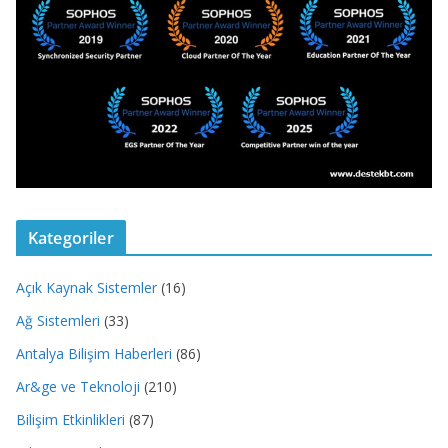
Kategoriler
Açık Kaynak Sistemler
(16)
Ağ Sistemleri
(33)
Antalya Bilişim Haberleri
(86)
Ar&ge ve Teknoloji
(210)
Bilişim Etkinlikleri
(87)