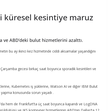
i küresel kesintiye maruz
ya ve ABD’deki bulut hizmetlerini azalttı.
zmetin bu ay ikinci kez hizmetinde ciddi aksamalar yaşandığını
 Çarşamba gecesi birkaç saat boyunca sporadik kesintileri ve
lerine, Kubernetes iş yüklerine, Watson AI ve diğer IBM Bulut
riş yapma konusunda sorun yaşadı .
a’da hem de Frankfurt’ta üç saat boyunca kapandı ve LogDNA
örüldüğünü ve IKS konteyner hizmetlerinin ABD’nin Dallas’ta 12