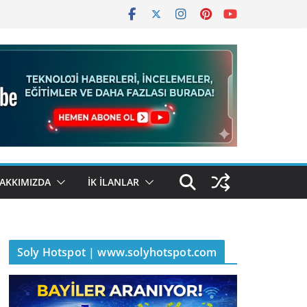
AKKIMIZDA
İK İLANLAR
Soly Hotspot | www.solyhotspot.com