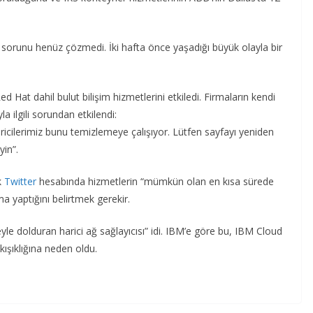
a
sorunu henüz çözmedi. İki hafta önce yaşadığı büyük olayla bir
d Hat dahil bulut bilişim hizmetlerini etkiledi. Firmaların kendi
 ilgili sorundan etkilendi:
iricilerimiz bunu temizlemeye çalışıyor. Lütfen sayfayı yeniden
yin”.
k
Twitter
hesabında hizmetlerin “mümkün olan en kısa sürede
ma yaptığını belirtmek gerekir.
yle dolduran harici ağ sağlayıcısı” idi. IBM’e göre bu, IBM Cloud
ıkışıklığına neden oldu.