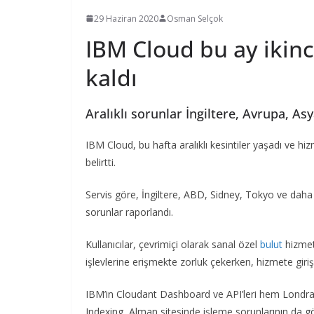
29 Haziran 2020
Osman Selçok
IBM Cloud bu ay ikinc
kaldı
Aralıklı sorunlar İngiltere, Avrupa, As
IBM Cloud, bu hafta aralıklı kesintiler yaşadı ve hi
belirtti.
Servis göre, İngiltere, ABD, Sidney, Tokyo ve daha
sorunlar raporlandı.
Kullanıcılar, çevrimiçi olarak sanal özel
bulut
hizmet
işlevlerine erişmekte zorluk çekerken, hizmete gi
IBM’in Cloudant Dashboard ve API’leri hem Londr
Indexing, Alman sitesinde işleme sorunlarının da g