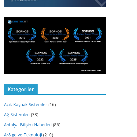
Kategoriler
Açık Kaynak Sistemler
(16)
Ağ Sistemleri
(33)
Antalya Bilişim Haberleri
(86)
Ar&ge ve Teknoloji
(210)