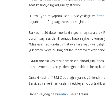
saat kesintiye uğradığını gösteriyor.
IT Pro , yorum yapmak için IBM’e yaklaştı ve
firm
“üçüncü taraf ağ sağlayıcısı” nı suçladı.
Bu kesinti 80 dater merkezini çevrimdışına alarak Re
durum sayfası, dahili sunucu hata sayfası okumasıyla
“Maalesef, sonunda bir hatayla karşılaştık ve gelişt
yüklemeyi veya bu bağlantıları izlemeyi tekrar dene
IBM’in önceki kesintiyi hemen ele almadığını, anca
tam hizmetlere geri yüklendiğini” bildiren bir açıkla
Önceki kesinti, “IBM Cloud ağını yanlış yönlendirme
Services ve veri merkezlerini etkileyen ciddi trafik s
Haber Kaynağına
buradan
ulaşabilirsiniz.