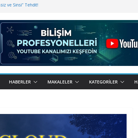
iz ve Sinsi” Tehdit!
inde Erişim Sorunu
i, Bugün BulutTahsilat’ta
ndı? Kemal Oral Tüm Sorularımızı
HABERLER
MAKALELER
KATEGORILER
H