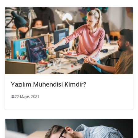
Yazılım Mühendisi Kimdir?
22 Mayıs 2021