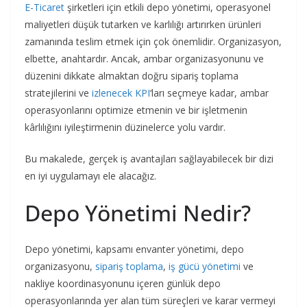
E-Ticaret
şirketleri için etkili depo yönetimi, operasyonel
maliyetleri düşük tutarken ve karlılığı artırırken ürünleri
zamanında teslim etmek için çok önemlidir. Organizasyon,
elbette, anahtardır. Ancak, ambar organizasyonunu ve
düzenini dikkate almaktan doğru sipariş toplama
stratejilerini ve
izlenecek KPI
‘ları seçmeye kadar, ambar
operasyonlarını optimize etmenin ve bir işletmenin
kârlılığını iyileştirmenin düzinelerce yolu vardır.
Bu makalede, gerçek iş avantajları sağlayabilecek bir dizi
en iyi uygulamayı ele alacağız.
Depo Yönetimi Nedir?
Depo yönetimi, kapsamı envanter yönetimi, depo
organizasyonu,
sipariş toplama
,
iş gücü yönetimi
ve
nakliye koordinasyonunu içeren günlük depo
operasyonlarında yer alan tüm süreçleri ve karar vermeyi