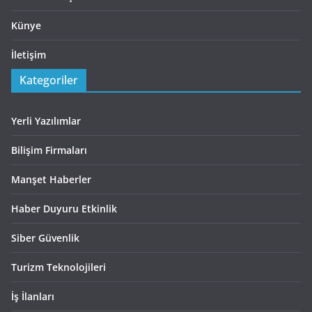
Künye
İletişim
Kategoriler
Yerli Yazılımlar
Bilişim Firmaları
Manşet Haberler
Haber Duyuru Etkinlik
Siber Güvenlik
Turizm Teknolojileri
İş İlanları