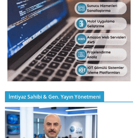
İmtiyaz Sahibi & Gen. Yayın Yönetmeni