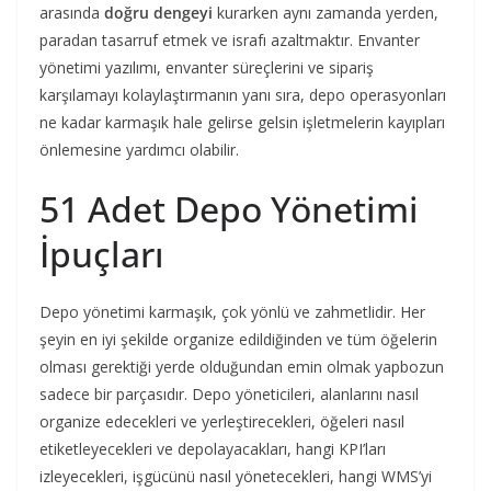
arasında
doğru dengeyi
kurarken aynı zamanda yerden,
paradan tasarruf etmek ve israfı azaltmaktır. Envanter
yönetimi yazılımı, envanter süreçlerini ve sipariş
karşılamayı kolaylaştırmanın yanı sıra, depo operasyonları
ne kadar karmaşık hale gelirse gelsin işletmelerin kayıpları
önlemesine yardımcı olabilir.
51 Adet Depo Yönetimi
İpuçları
Depo yönetimi karmaşık, çok yönlü ve zahmetlidir. Her
şeyin en iyi şekilde organize edildiğinden ve tüm öğelerin
olması gerektiği yerde olduğundan emin olmak yapbozun
sadece bir parçasıdır. Depo yöneticileri, alanlarını nasıl
organize edecekleri ve yerleştirecekleri, öğeleri nasıl
etiketleyecekleri ve depolayacakları, hangi KPI’ları
izleyecekleri, işgücünü nasıl yönetecekleri, hangi WMS’yi