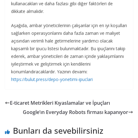
kullanacakları ve daha fazlası gibi diğer faktörleri de
dikkate almalıdır.
Aşağıda, ambar yöneticilerinin çalışanlar için en iyi koşulları
sağlarken operasyonlarını daha fazla zaman ve maliyet
açısından verimli hale getirmelerine yardımcı olacak
kapsamlı bir ipucu listesi bulunmaktadır. Bu ipuçlarını takip
ederek, ambar yöneticileri de zaman içinde yaklaşımlarını
iyileştirmek ve geliştirmek için kendilerini
konumlandıracaklardır. Yazının devamı:
https://bulut.press/depo-yonetimi-ipuclari
E-ticaret Metrikleri Kıyaslamalar ve İpuçları
Google’ın Everyday Robots firması kapanıyor
Bunları da sevebilirsiniz