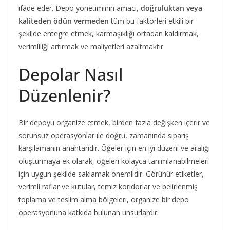
ifade eder. Depo yönetiminin amacı,
doğruluktan veya
kaliteden ödün vermeden
tüm bu faktörleri etkili bir
şekilde entegre etmek, karmaşıklığı ortadan kaldırmak,
verimliliği artırmak ve maliyetleri azaltmaktır.
Depolar Nasıl
Düzenlenir?
Bir depoyu organize etmek, birden fazla değişken içerir ve
sorunsuz operasyonlar ile doğru, zamanında sipariş
karşılamanın anahtarıdır. Öğeler için en iyi düzeni ve aralığı
oluşturmaya ek olarak, öğeleri kolayca tanımlanabilmeleri
için uygun şekilde saklamak önemlidir. Görünür etiketler,
verimli raflar ve kutular, temiz koridorlar ve belirlenmiş
toplama ve teslim alma bölgeleri, organize bir depo
operasyonuna katkıda bulunan unsurlardır.