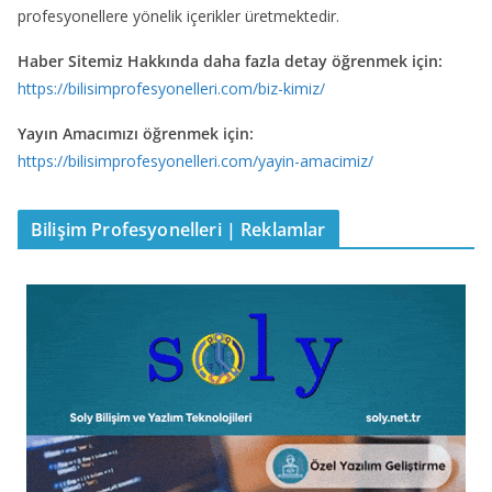
profesyonellere yönelik içerikler üretmektedir.
Haber Sitemiz Hakkında daha fazla detay öğrenmek için:
https://bilisimprofesyonelleri.com/biz-kimiz/
Yayın Amacımızı öğrenmek için:
https://bilisimprofesyonelleri.com/yayin-amacimiz/
Bilişim Profesyonelleri | Reklamlar