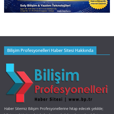
Bilişim Profesyonelleri Haber Sitesi Hakkında
Haber Sitemiz Bilişim Profesyonellerine hitap edecek şekilde;