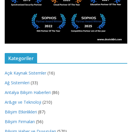
Kategoriler
Açık Kaynak Sistemler
(16)
Ağ Sistemleri
(33)
Antalya Bilişim Haberleri
(86)
Ar&ge ve Teknoloji
(210)
Bilişim Etkinlikleri
(87)
Bilişim Firmaları
(56)
Bilişim Haber ve Duyuruları
(570)