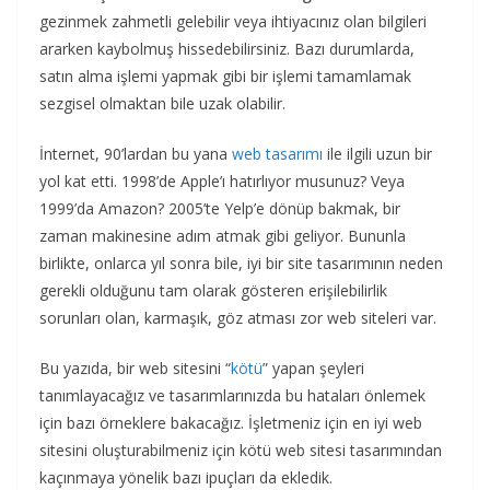
gezinmek zahmetli gelebilir veya ihtiyacınız olan bilgileri
ararken kaybolmuş hissedebilirsiniz. Bazı durumlarda,
satın alma işlemi yapmak gibi bir işlemi tamamlamak
sezgisel olmaktan bile uzak olabilir.
İnternet, 90’lardan bu yana
web tasarımı
ile ilgili uzun bir
yol kat etti. 1998’de Apple’ı hatırlıyor musunuz? Veya
1999’da Amazon? 2005’te Yelp’e dönüp bakmak, bir
zaman makinesine adım atmak gibi geliyor. Bununla
birlikte, onlarca yıl sonra bile, iyi bir site tasarımının neden
gerekli olduğunu tam olarak gösteren erişilebilirlik
sorunları olan, karmaşık, göz atması zor web siteleri var.
Bu yazıda, bir web sitesini “
kötü
” yapan şeyleri
tanımlayacağız ve tasarımlarınızda bu hataları önlemek
için bazı örneklere bakacağız. İşletmeniz için en iyi web
sitesini oluşturabilmeniz için kötü web sitesi tasarımından
kaçınmaya yönelik bazı ipuçları da ekledik.