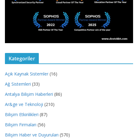
Kategoriler
Açık Kaynak Sistemler
(16)
Ağ Sistemleri
(33)
Antalya Bilişim Haberleri
(86)
Ar&ge ve Teknoloji
(210)
Bilişim Etkinlikleri
(87)
Bilişim Firmaları
(56)
Bilişim Haber ve Duyuruları
(570)