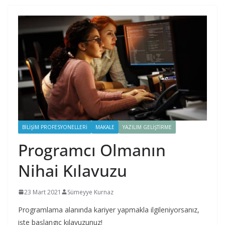
BILIŞIM PROFESYONELLERI
MAKALE
YAZILIM GELIŞTIRME
Programcı Olmanın
Nihai Kılavuzu
23 Mart 2021
Sümeyye Kurnaz
Programlama alanında kariyer yapmakla ilgileniyorsanız,
işte başlangıç ​​kılavuzunuz!