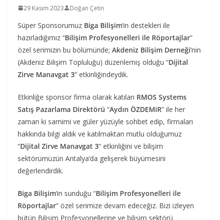
29 Kasım 2023
Doğan Çetin
Süper Sponsorumuz
Biga Bilişim
‘in destekleri ile
hazırladığımız “
Bilişim Profesyonelleri ile Röportajlar
”
özel serimizin bu bölümünde;
Akdeniz Bilişim Derneği
‘nin
(Akdeniz Bilişim Topluluğu) düzenlemiş olduğu “
Dijital
Zirve Manavgat 3
” etkinliğindeydik.
Etkinliğe sponsor firma olarak katılan
RMOS Systems
Satış Pazarlama
Direktörü
“
Aydın ÖZDEMiR
” ile her
zaman ki samimi ve güler yüzüyle sohbet edip, firmaları
hakkında bilgi aldık ve katılmaktan mutlu olduğumuz
“
Dijital Zirve Manavgat 3
” etkinliğini ve bilişim
sektörümüzün Antalya’da gelişerek büyümesini
değerlendirdik.
Biga Bilişim
‘in sunduğu “
Bilişim Profesyonelleri ile
Röportajlar
” özel serimize devam edeceğiz. Bizi izleyen
bütün Bilişim Profesyonellerine ve bilişim sektörü