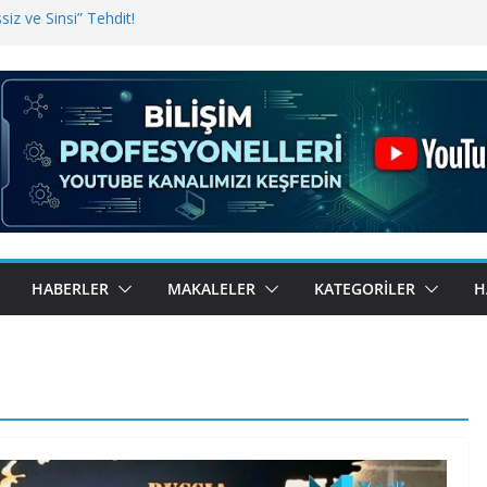
iz ve Sinsi” Tehdit!
inde Erişim Sorunu
i, Bugün BulutTahsilat’ta
ndı? Kemal Oral Tüm Sorularımızı
HABERLER
MAKALELER
KATEGORILER
H