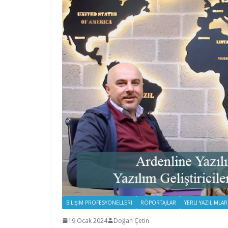
BILIŞIM PROFESYONELLERI
RÖPORTAJLAR
YERLI YAZILIMLAR
19 Ocak 2024
Doğan Çetin