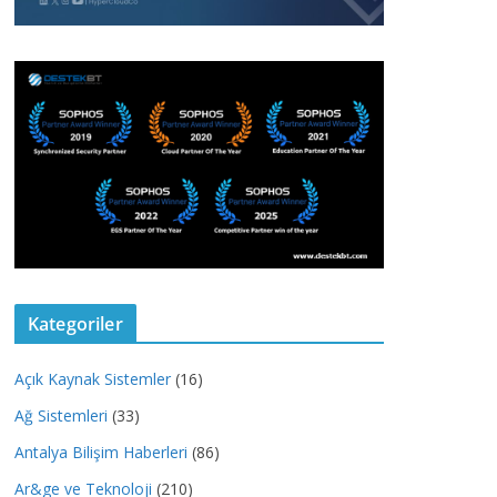
Kategoriler
Açık Kaynak Sistemler
(16)
Ağ Sistemleri
(33)
Antalya Bilişim Haberleri
(86)
Ar&ge ve Teknoloji
(210)