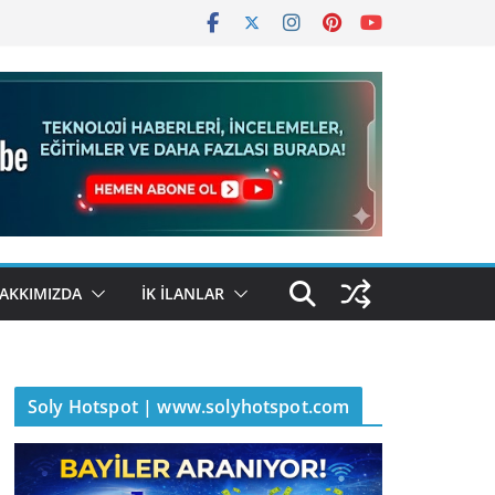
AKKIMIZDA
İK İLANLAR
Soly Hotspot | www.solyhotspot.com