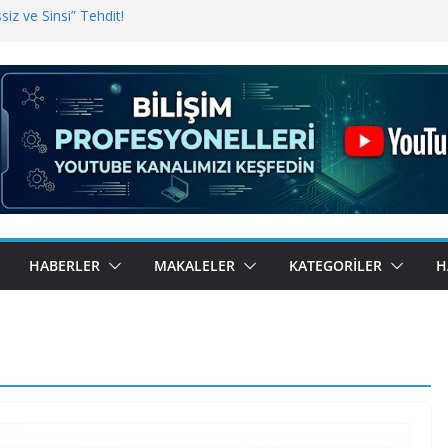
iz ve Sinsi” Tehdit!
inde Erişim Sorunu
i, Bugün BulutTahsilat’ta
ndı? Kemal Oral Tüm Sorularımızı
HABERLER
MAKALELER
KATEGORILER
H