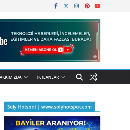
AKKIMIZDA
İK İLANLAR
Soly Hotspot | www.solyhotspot.com