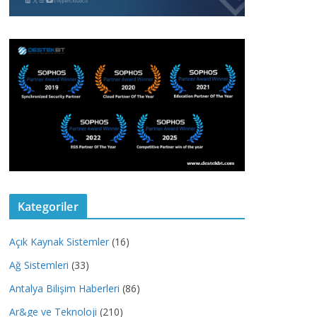
Kategoriler
Açık Kaynak Sistemler
(16)
Ağ Sistemleri
(33)
Antalya Bilişim Haberleri
(86)
Ar&ge ve Teknoloji
(210)