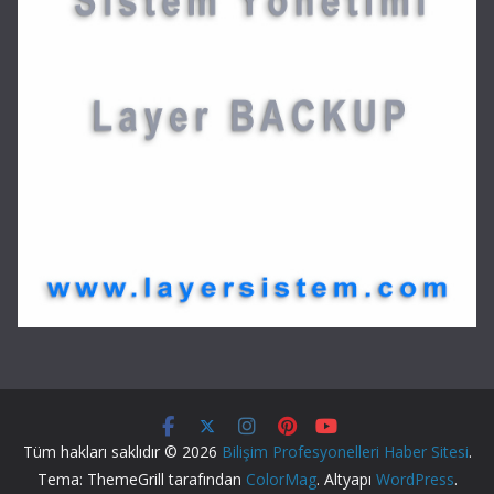
Tüm hakları saklıdır © 2026
Bilişim Profesyonelleri Haber Sitesi
.
Tema: ThemeGrill tarafından
ColorMag
. Altyapı
WordPress
.