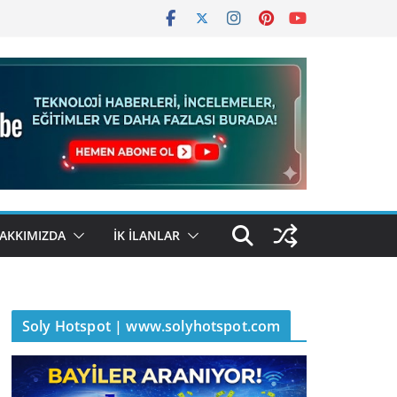
AKKIMIZDA
İK İLANLAR
Soly Hotspot | www.solyhotspot.com