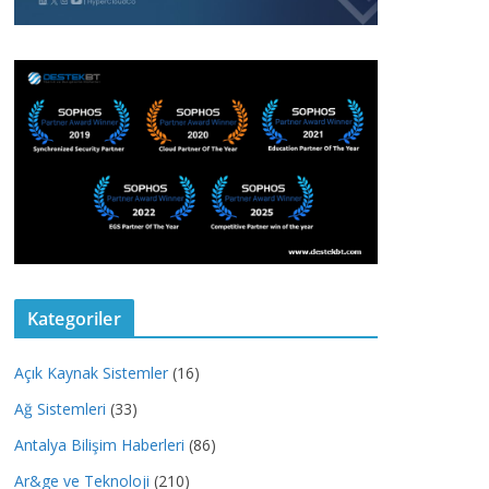
Kategoriler
Açık Kaynak Sistemler
(16)
Ağ Sistemleri
(33)
Antalya Bilişim Haberleri
(86)
Ar&ge ve Teknoloji
(210)