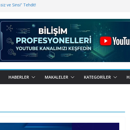
iz ve Sinsi” Tehdit!
inde Erişim Sorunu
i, Bugün BulutTahsilat’ta
ndı? Kemal Oral Tüm Sorularımızı
HABERLER
MAKALELER
KATEGORILER
H