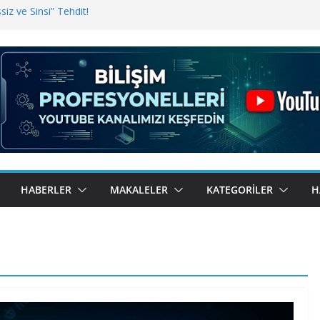
iz ve Sinsi” Tehdit!
inde Erişim Sorunu
i, Bugün BulutTahsilat’ta
ndı? Kemal Oral Tüm Sorularımızı
HABERLER
MAKALELER
KATEGORILER
H