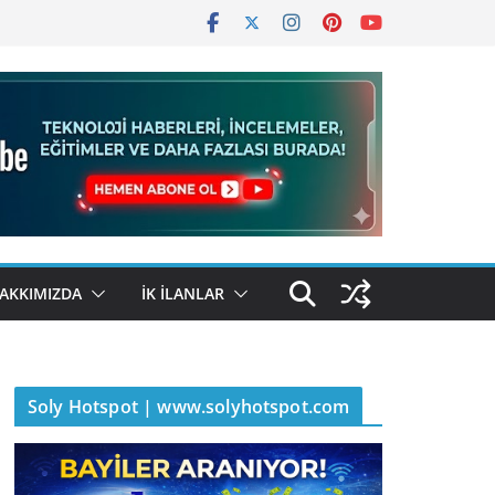
AKKIMIZDA
İK İLANLAR
Soly Hotspot | www.solyhotspot.com