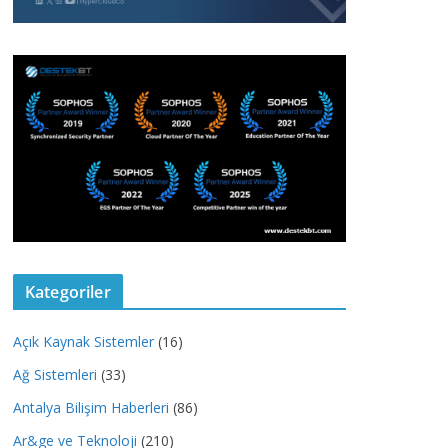
Kategoriler
Açık Kaynak Sistemler
(16)
Ağ Sistemleri
(33)
Antalya Bilişim Haberleri
(86)
Ar&ge ve Teknoloji
(210)